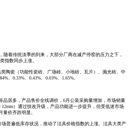
。6月，随着传统淡季的到来，大部分厂商在减产停窑的压力之下，
大类指数同步上涨。
其他建筑类陶瓷（功能性瓷砖、广场砖、小地砖、瓦片）、抛光砖、中
33%、0.43%、0.03%、1.65%。
产品优等品居多，产品售价全线调价，6月公装采购量增加，市场销量
mm≤厚度＜12mm）通过技改升级，产品功能进一步提升，但受低迷市场
，本月量价齐跌明显。
蹲便器市场普遍低库存状况，推动了洁具价格指数的上涨。洁具大类产