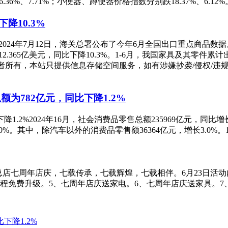
%、7.71%；小便器、蹲便器价格指数分别跌18.37%、6.12%
降10.3%
3%2024年7月12日，海关总署公布了今年6月全国出口重点商品数据
.365亿美元，同比下降10.3%。1-6月，我国家具及其零件累计出口3
有，本站只提供信息存储空间服务，如有涉嫌抄袭/侵权/违规内容请
额为782亿元，同比下降1.2%
降1.2%2024年16月，社会消费品零售总额235969亿元，同比
.0%。其中，除汽车以外的消费品零售额36364亿元，增长3.0%。
总店七周年店庆，七载传承，七载辉煌，七载相伴。6月23日活动
程免费升级。5、七周年店庆送家电。6、七周年店庆送家具。7、
下降1.2%