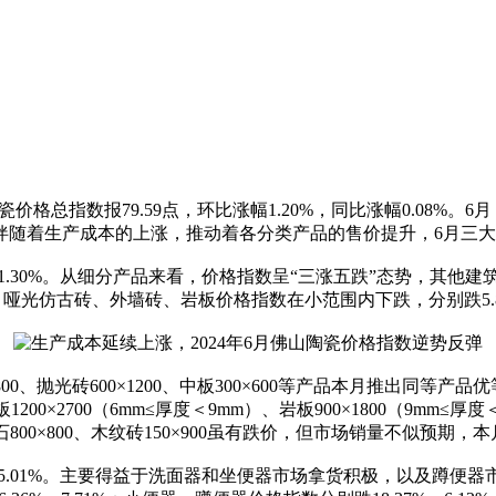
价格总指数报79.59点，环比涨幅1.20%，同比涨幅0.08%
伴随着生产成本的上涨，推动着各分类产品的售价提升，6月三
比跌幅1.30%。从细分产品来看，价格指数呈“三涨五跌”态势，
、哑光仿古砖、外墙砖、岩板价格指数在小范围内下跌，分别跌5.84%、0.
0、抛光砖600×1200、中板300×600等产品本月推出同等
板1200×2700（6mm≤厚度＜9mm）、岩板900×1800（9
800×800、木纹砖150×900虽有跌价，但市场销量不似预期
比涨幅5.01%。主要得益于洗面器和坐便器市场拿货积极，以及