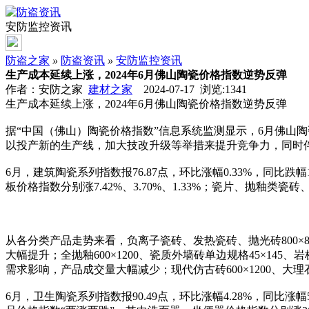
安防监控资讯
防盗之家
»
防盗资讯
»
安防监控资讯
生产成本延续上涨，2024年6月佛山陶瓷价格指数逆势反弹
作者：安防之家
建材之家
2024-07-17 浏览:
1341
生产成本延续上涨，2024年6月佛山陶瓷价格指数逆势反弹
据“中国（佛山）陶瓷价格指数”信息系统监测显示，6月佛山陶瓷
以投产新的生产线，加大技改升级等举措来提升竞争力，同时
6月，建筑陶瓷系列指数报76.87点，环比涨幅0.33%，同
板价格指数分别涨7.42%、3.70%、1.33%；瓷片、抛釉类瓷砖
从各分类产品走势来看，负离子瓷砖、发热瓷砖、抛光砖800×80
大幅提升；全抛釉600×1200、瓷质外墙砖单边规格45×145、岩
需求影响，产品成交量大幅减少；现代仿古砖600×1200、大理石
6月，卫生陶瓷系列指数报90.49点，环比涨幅4.28%，同