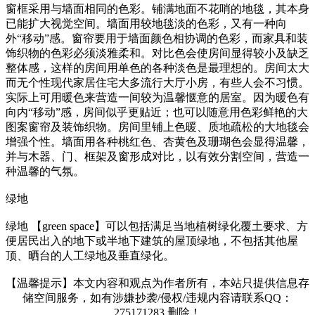
窗框采用与墙面相同的色彩。铺满地面不花哨的地毯，其本身
已能扩大视觉空间。墙面用较地毯淡的色彩，又有一种向
外“移动”感。窗帘要用于墙面颜色相协调的色彩，而家具和装
饰织物的色彩必须淡雅柔和。对比色会使房间显得较小及缺乏
整体感，这样的房间用单色的各种淡色是最理想的。房间太大
而无个性现代家居住宅大多流行大厅小房，有些人会不习惯。
实际上可用暖色来营造一间较为温馨惬意的居室。因为暖色有
向内“移动”感，房间似乎更贴近；也可以随意用色彩鲜艳的大
图案窗帘及装饰织物。房间里铺上色暖、质地疏松的大地毯会
增强个性。墙面用各种桃红色、杏黄色及珊瑚色会显得温馨，
并与木器、门、框架及窗形成对比，以有效分割空间，营造一
种温馨的气氛。
绿地
绿地 【green space】可以包括满足当地植树绿化覆土要求、方
便居民出入的地下或半地下建筑的屋顶绿地，不包括其他屋
顶、晒台的人工绿地及垂直绿化。
【温馨提示】本文内容和观点为作者所有，本站只提供信息存
储空间服务，如有涉嫌抄袭/侵权/违规内容请联系QQ：
275171283 删除！