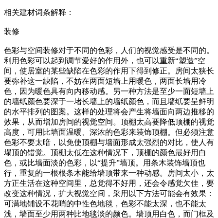
相关建材词条解释：
装修
色彩与空间装修对于不同的色彩，人们的视觉感受是不同的。
利用色彩可以起到调节爱好的作用外，也可以重新“塑造”空
间，使居室的某些缺陷在色彩的作用下得到修正。房间太狭长
要弥补这一缺陷，不妨在两面短墙上用暖色，两面长墙用冷
色，因为暖色具有向内移动感。另一种方法是至少一面短墙上
的墙纸颜色要深于一堵长墙上的墙纸颜色，而且墙纸要呈鲜明
的水平排列的图案。这样的处理将会产生将墙面向两边推移的
效果，从而增加房间的视觉空间。顶棚太高要降低顶棚的视觉
高度，可用比墙面温暖、深浓的色彩来装饰顶棚。但必须注意
色彩不要太暗，以免使顶棚与墙面形成太强烈的对比，使人有
塌顶的错觉。顶棚太低在这种情况下，顶棚的颜色最好用白
色，或比墙面淡的色彩，以“提升”墙顶。用条木装饰墙顶也
行，重复的一根根条木能给墙顶带来一种动感。房间太小，太
方正生活在这种空间里，总觉得不好用，还会令感觉欠佳，要
改变这种情况，扩大视觉空间，采用以下方法可能会有效果：
可满地铺设不花哨的中性色地毯，色彩不能太深，也不能太
浅，墙面至少用两种比地毯淡的颜色。墙顶用白色，而门框及