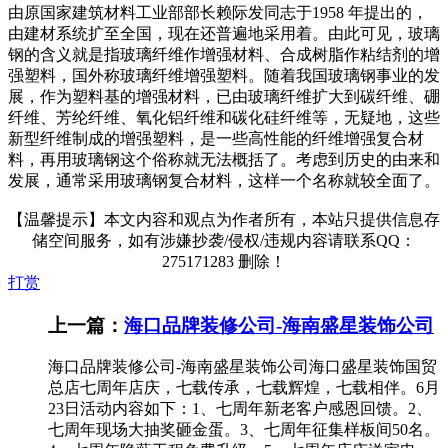
由原国家建筑材料工业部部长赖际发同志于1958 年提出的，
由建材系统扩至全国，现在还普遍地采用着。由此可见，玻璃
钢的含义就是指玻璃纤维作增强材料、合成树脂作粘结剂的增
强塑料，国外称玻璃纤维增强塑料。随着我国玻璃钢事业的发
展，作为塑料基的增强材料，已由玻璃纤维扩大到碳纤维、硼
纤维、芳纶纤维、氧化铝纤维和碳化硅纤维等，无疑地，这些
新型纤维制成的增强塑料，是一些高性能的纤维增强复合材
料，再用玻璃钢这个俗称就无法概括了。考虑到历史的由来和
发展，通常采用玻璃钢复合材料，这样一个名称就较全面了。
【温馨提示】本文内容和观点为作者所有，本站只提供信息存
储空间服务，如有涉嫌抄袭/侵权/违规内容请联系QQ：
275171283 删除！
打赏
上一篇：
海口品牌装修公司-海南盛星装饰公司
海口品牌装修公司-海南盛星装饰公司海口盛星装饰国贸
总店七周年店庆，七载传承，七载辉煌，七载相伴。6月
23日活动内容如下：1、七周年新老客户感恩回馈。2、
七周年现场大抽奖砸金蛋。3、七周年征集样板间50名。