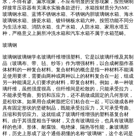
水，不得有渗、漏水现象，不应有明显的变形现象，按照钢制
焊接常压容器有关满水实验条款进行。水箱按材质分为SMC
玻璃钢水箱、蓝博不锈钢水箱、不锈钢内胆玻璃钢水箱、海水
玻璃钢水箱、搪瓷水箱、镀锌钢板水箱六种。按照功能不同分
为生活水箱、消防水箱、生产水箱、人防水箱、家用水塔五
种，严格意义上厕所冲洗水箱和汽车水箱不属于水箱范畴。
玻璃钢
玻璃钢玻璃钢学名玻璃纤维增强塑料。它是以玻璃纤维及其制
品（玻璃布、带、毡、纱等）作为增强材料，以合成树脂作基
体材料的一种复合材料。复合材料的概念是指一种材料不能满
足使用要求，需要由两种或两种以上的材料复合在一起，组成
另一种能满足人们要求的材料，即复合材料。例如，单一种玻
璃纤维，虽然强度很高，但纤维间是松散的，只能承受拉力，
不能承受弯曲、剪切和压应力，还不易做成固定的几何形状，
是松软体。如果用合成树脂把它们粘合在一起，可以做成各种
具有固定形状的坚硬制品，既能承受拉应力，又可承受弯曲、
压缩和剪切应力。这就组成了玻璃纤维增强的塑料基复合材
料。由于其强度相当于钢材，又含有玻璃组分，也具有玻璃那
样的色泽、形体、耐腐蚀、电绝缘、隔热等性能，象玻璃那
样，历史上形成了这个通俗易懂的名称“玻璃钢”，这个名词是