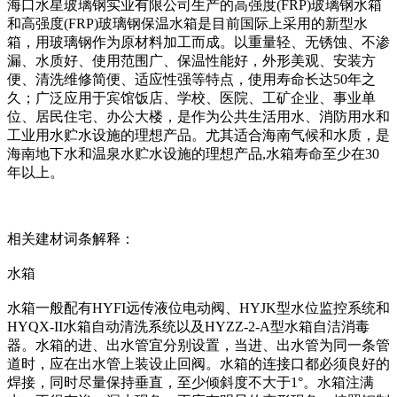
海口水星玻璃钢实业有限公司生产的高强度(FRP)玻璃钢水箱
和高强度(FRP)玻璃钢保温水箱是目前国际上采用的新型水
箱，用玻璃钢作为原材料加工而成。以重量轻、无锈蚀、不渗
漏、水质好、使用范围广、保温性能好，外形美观、安装方
便、清洗维修简便、适应性强等特点，使用寿命长达50年之
久；广泛应用于宾馆饭店、学校、医院、工矿企业、事业单
位、居民住宅、办公大楼，是作为公共生活用水、消防用水和
工业用水贮水设施的理想产品。尤其适合海南气候和水质，是
海南地下水和温泉水贮水设施的理想产品,水箱寿命至少在30
年以上。
相关建材词条解释：
水箱
水箱一般配有HYFI远传液位电动阀、HYJK型水位监控系统和
HYQX-II水箱自动清洗系统以及HYZZ-2-A型水箱自洁消毒
器。水箱的进、出水管宜分别设置，当进、出水管为同一条管
道时，应在出水管上装设止回阀。水箱的连接口都必须良好的
焊接，同时尽量保持垂直，至少倾斜度不大于1°。水箱注满