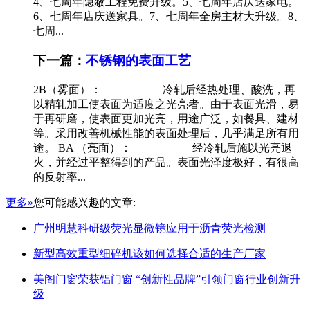
4、七周年隐蔽工程免费升级。5、七周年店庆送家电。
6、七周年店庆送家具。7、七周年全房主材大升级。8、
七周...
下一篇：
不锈钢的表面工艺
2B（雾面）： 冷轧后经热处理、酸洗，再
以精轧加工使表面为适度之光亮者。由于表面光滑，易
于再研磨，使表面更加光亮，用途广泛，如餐具、建材
等。采用改善机械性能的表面处理后，几乎满足所有用
途。 BA （亮面）： 经冷轧后施以光亮退
火，并经过平整得到的产品。表面光泽度极好，有很高
的反射率...
更多»
您可能感兴趣的文章:
广州明慧科研级荧光显微镜应用于沥青荧光检测
新型高效重型细碎机该如何选择合适的生产厂家
美阁门窗荣获铝门窗 “创新性品牌”引领门窗行业创新升
级