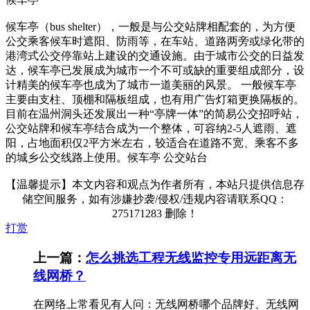
候车亭（bus shelter），一般是与公交站牌相配套的，为方便
公交乘客候车时遮阳、防雨等，在车站、道路两旁或绿化带的
港湾式公交停靠站上建设的交通设施。由于城市公交的日益发
达，候车亭已发展成为城市一个不可或缺的重要组成部分，设
计精美的候车亭也成为了城市一道美丽的风景。 一般候车亭
主要由支柱、顶棚和隔板组成，也有用广告灯箱更换隔板的。
目前在温州洞头还发展出一种“亭牌一体”的简易公交招呼站，
公交站牌和候车亭结合成为一个整体，可容纳2-5人遮雨、遮
阳，占地面积仅2平方米左右，较适合在道路不宽、乘客不多
的城乡公交线路上使用。候车亭 公交站台
【温馨提示】本文内容和观点为作者所有，本站只提供信息存
储空间服务，如有涉嫌抄袭/侵权/违规内容请联系QQ：
275171283 删除！
打赏
上一篇：
怎么挑选工程无线监控专用远距离无
线网桥？
在网络上常看见有人问：无线网桥哪个品牌好、无线网