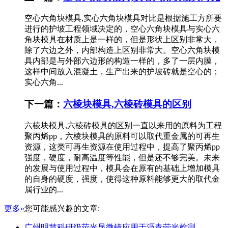
空心六角块模具,实心六角块模具对比是根据施工方所要
进行的护坡工程领域决定的，空心六角块模具与实心六
角块模具在材质上是一样的，但是形状上区别非常大，
除了六边之外，内部构造上区别非常大。空心六角块模
具内部是与外部六边形的构造一样的，多了一层内膜，
这样中间放入混凝土，生产出来的护坡砖就是空心的；
实心六角...
下一篇：
六棱块模具,六棱砖模具的区别
六棱块模具,六棱砖模具的区别一直以来用的原料为工程
聚丙烯pp，六棱块模具的原料可以取代重金属的可再生
资源，这类可再生资源在使用过程中，提高了聚丙烯pp
强度，硬度，耐高温度等性能，但是还不够完美。未来
的发展与使用过程中，模具会在原有的基础上增加模具
的自身的硬度，强度，使得这种原料能够更大的取代金
属行业的...
更多»
您可能感兴趣的文章:
广州明慧科研级荧光显微镜应用于沥青荧光检测