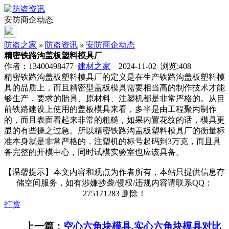
安防商企动态
防盗之家
»
防盗资讯
»
安防商企动态
精密铁路沟盖板塑料模具厂
作者：13400498477
建材之家
2024-11-02 浏览:
408
精密铁路沟盖板塑料模具厂的定义是在生产铁路沟盖板塑料模
具的品质上，而且精密型盖板模具需要相当高的制作技术才能
够生产，要求的胎具、原材料、注塑机都是非常严格的。从目
前铁路建设上使用的盖板模具来看，多半是由工程聚丙制作
的，而且表面看起来非常的粗糙，如果内置花纹的话，模具更
显的有些操之过急。所以精密铁路沟盖板塑料模具厂的衡量标
准本身就是非常严格的，注塑机的标号起码到3万克，而且具
备完整的开模中心，同时试模实验室也应该具备。
【温馨提示】本文内容和观点为作者所有，本站只提供信息存
储空间服务，如有涉嫌抄袭/侵权/违规内容请联系QQ：
275171283 删除！
打赏
上一篇：
空心六角块模具,实心六角块模具对比