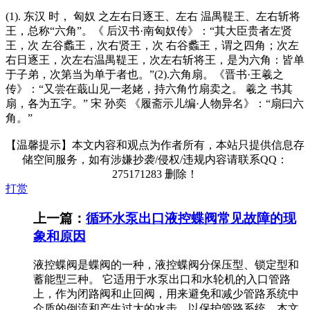
(1). 东汉 时， 匈奴 之左右日逐王、左右 温禺鞮王、左右斩将
王，总称“六角”。《 后汉书·南匈奴传》：“其大臣贵者左贤
王，次 左谷蠡王，次右贤王，次 右谷蠡王，谓之四角；次左
右日逐王，次左右温禺鞮王，次左右斩将王，是为六角：皆单
于子弟，次第当为单于者也。”(2).六角扇。《晋书·王羲之
传》：“又尝在蕺山见一老姥，持六角竹扇卖之。 羲之 书其
扇，各为五字。” 宋 孙奕 《履斋示儿编·人物异名》：“扇曰六
角。”
【温馨提示】本文内容和观点为作者所有，本站只提供信息存
储空间服务，如有涉嫌抄袭/侵权/违规内容请联系QQ：
275171283 删除！
打赏
上一篇：
循环水泵出口液控蝶阀常见故障的现
象和原因
液控蝶阀是蝶阀的一种，液控蝶阀分保压型、锁定型和
蓄能型三种。 它适用于水泵出口和水轮机的入口管路
上，作为闭路阀和止回阀，用来避免和减少管路系统中
介质的倒流和产生过大的水击，以保护管路系统。本文