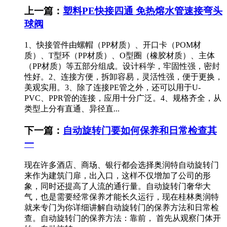
上一篇：
塑料PE快接四通 免热熔水管速接弯头
球阀
1、快接管件由螺帽（PP材质）、开口卡（POM材
质）、T型环（PP材质）、O型圈（橡胶材质）、主体
（PP材质）等五部分组成。设计科学，牢固性强，密封
性好。2、连接方便，拆卸容易，灵活性强，便于更换，
美观实用。3、除了连接PE管之外，还可以用于U-
PVC、PPR管的连接，应用十分广泛。4、规格齐全，从
类型上分有直通、异径直...
下一篇：
自动旋转门要如何保养和日常检查其
一
现在许多酒店、商场、银行都会选择奥润特自动旋转门
来作为建筑门扉，出入口，这样不仅增加了公司的形
象，同时还提高了人流的通行量。自动旋转门奢华大
气，也是需要经常保养才能长久运行，现在桂林奥润特
就来专门为你详细讲解自动旋转门的保养方法和日常检
查。自动旋转门的保养方法：靠前， 首先从观察门体开