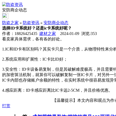
安防商企动态
防盗之家
»
防盗资讯
»
安防商企动态
选择ID卡系统好？还是ic卡系统好呢？
作者：18826425435
建材之家
2024-01-09 浏览:
353
看卖家具体需求，各有各的好处。
1.IC和ID卡有区别吗？其实卡只是一个介质，从物理特性来分析
2.系统应用和扩展性：IC卡比ID好；
3.安全性：ID卡设备易复制，但是其破解难度极高，并且需要
的加密算法机制，就算你可以破解复制一张IC卡片，对另外一
IC卡内部也存储账户余额的特性，在实时系统中很容易发现异
4.感应距离：ID卡感应距离比IC卡远2-5CM，并且价格优惠。
【温馨提示】本文内容和观点为作者所
打赏