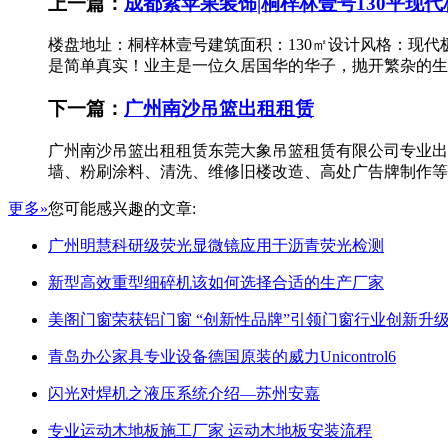
上一篇：
成都紫苹果装饰|桐梓林壹号130平现
楼盘地址：桐梓林壹号建筑面积：130㎡设计风格：现
是简单真实！业主是一位久居国华的华子，抛开繁杂的生活
下一篇：
广州南沙吊篮出租租赁
广州南沙吊篮出租租赁东莞大象吊篮租赁有限公司专业出
墙、粉刷涂料、清洗、维修旧楼改造、高处广告牌制作等
更多»
您可能感兴趣的文章:
广州明慧科研级荧光显微镜应用于沥青荧光检测
新型高效重型细碎机该如何选择合适的生产厂家
美阁门窗荣获铝门窗 “创新性品牌”引领门窗行业创新升
青岛办公家具专业设备德国原装的威力Unicontrol6
闪光对焊机之液压系统介绍—苏州安嘉
专业运动木地板施工厂家 运动木地板安装流程