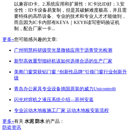
以兼容ID卡。2.系统应用和扩展性：IC卡比ID好；3.安
全性：ID卡设备易复制，但是其破解难度极高，并且需
要特殊的高昂设备、专业的技术和专业人才才能做到，
而且因为IC卡内部有KEYA｜KEYB读写密码验证机
制，配合厂家一卡...
更多»
您可能感兴趣的文章:
广州明慧科研级荧光显微镜应用于沥青荧光检测
新型高效重型细碎机该如何选择合适的生产厂家
美阁门窗荣获铝门窗 “创新性品牌”引领门窗行业创新升
级
青岛办公家具专业设备德国原装的威力Unicontrol6
闪光对焊机之液压系统介绍—苏州安嘉
专业运动木地板施工厂家 运动木地板安装流程
更多»
有关
水泥 防水
的产品：
防盗资讯