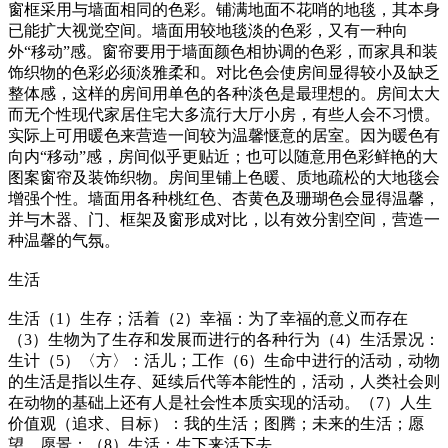
窗框采用与墙面相同的色彩。铺满地面不花哨的地毯，其本身
已能扩大视觉空间。墙面用较地毯淡的色彩，又有一种向
外“移动”感。窗帘要用于墙面颜色相协调的色彩，而家具和装
饰织物的色彩必须淡雅柔和。对比色会使房间显得较小及缺乏
整体感，这样的房间用单色的各种淡色是最理想的。房间太大
而无个性现代家居住宅大多流行大厅小房，有些人会不习惯。
实际上可用暖色来营造一间较为温馨惬意的居室。因为暖色有
向内“移动”感，房间似乎更贴近；也可以随意用色彩鲜艳的大
图案窗帘及装饰织物。房间里铺上色暖、质地疏松的大地毯会
增强个性。墙面用各种桃红色、杏黄色及珊瑚色会显得温馨，
并与木器、门、框架及窗形成对比，以有效分割空间，营造一
种温馨的气氛。
生活
生活（1）生存；活着（2）幸福：为了幸福的意义而存在
（3）生物为了生存和发展而进行的各种行为（4）生活景况：
生计（5）〈方〉：活儿；工作（6）生命中进行的活动，动物
的生活是指以生存、延续后代等本能性的，活动，人类社会则
在动物的基础上还有人是社会性本质实现的活动。（7）人生
价值观（追求、目标）：我的生活；图腾；未来的生活；愿
望、愿景；（8）生活：生下来活下去