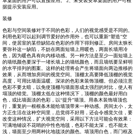
卓桌面的用户可以直接应用。 2、未安装安卓桌面的用户可根
据提示安装应用。
装修
色彩与空间装修对于不同的色彩，人们的视觉感受是不同的。
利用色彩可以起到调节爱好的作用外，也可以重新“塑造”空
间，使居室的某些缺陷在色彩的作用下得到修正。房间太狭长
要弥补这一缺陷，不妨在两面短墙上用暖色，两面长墙用冷
色，因为暖色具有向内移动感。另一种方法是至少一面短墙上
的墙纸颜色要深于一堵长墙上的墙纸颜色，而且墙纸要呈鲜明
的水平排列的图案。这样的处理将会产生将墙面向两边推移的
效果，从而增加房间的视觉空间。顶棚太高要降低顶棚的视觉
高度，可用比墙面温暖、深浓的色彩来装饰顶棚。但必须注意
色彩不要太暗，以免使顶棚与墙面形成太强烈的对比，使人有
塌顶的错觉。顶棚太低在这种情况下，顶棚的颜色最好用白
色，或比墙面淡的色彩，以“提升”墙顶。用条木装饰墙顶也
行，重复的一根根条木能给墙顶带来一种动感。房间太小，太
方正生活在这种空间里，总觉得不好用，还会令感觉欠佳，要
改变这种情况，扩大视觉空间，采用以下方法可能会有效果：
可满地铺设不花哨的中性色地毯，色彩不能太深，也不能太
浅，墙面至少用两种比地毯淡的颜色。墙顶用白色，而门框及