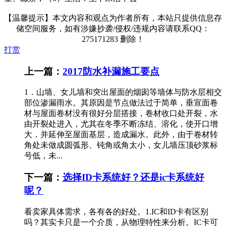
【温馨提示】本文内容和观点为作者所有，本站只提供信息存
储空间服务，如有涉嫌抄袭/侵权/违规内容请联系QQ：
275171283 删除！
打赏
上一篇：
2017防水补漏施工要点
1．山墙、女儿墙和突出屋面的烟囱等墙体与防水层相交
部位渗漏雨水。其原因是节点做法过于简单，垂宣面卷
材与屋面卷材没有很好分层搭接，卷材收口处开裂，水
由开裂处进入，尤其在冬季不断冻结、溶化，使开口增
大．并延伸至屋面基层，造成漏水。此外，由于卷材转
角处未做成圆弧形、钝角或角太小，女儿墙压顶砂浆标
号低，未...
下一篇：
选择ID卡系统好？还是ic卡系统好
呢？
看卖家具体需求，各有各的好处。1.IC和ID卡有区别
吗？其实卡只是一个介质，从物理特性来分析。IC卡可