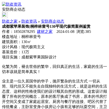
安防商企动态
防盗之家
»
防盗资讯
»
安防商企动态
成都紫苹果装饰|桐梓林壹号130平现代极简案例鉴赏
作者：18502878295
建材之家
2024-01-08 浏览:
385
楼盘地址：桐梓林壹号
建筑面积：130㎡
设计风格：现代极简主义
基装造价：13万
项目实施：成都紫苹果国际设计
化繁为简，褪去世俗的繁华，回归真正的生活，家庭的生活一
切本该就是简单真实！
业主是一位久居国华的华子，抛开繁杂的生活方式 一切从
简、现代但又不能失去自我独特的生活方式，就是这样的生活
态度、这样的性格使我们的设计顺其自然的形成。这套设计颠
覆了所有的空间概念，原本的客厅换成了书房，原本的书房打
开空间又变成了家庭起居室。厨房与餐厅的连接、吧区代替了
传统餐桌，主卧室变身小孩房让小孩有足够的玩耍空间，主卫