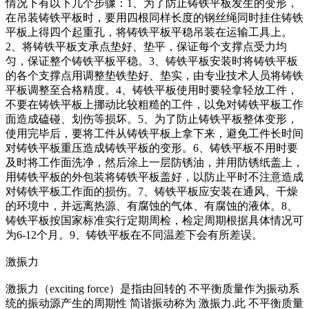
情况下有以下几个步骤：1、为了防止铸铁平板发生的变形，
在吊装铸铁平板时，要用四根同样长度的钢丝绳同时挂住铸铁
平板上得四个起重孔，将铸铁平板平稳吊装在运输工具上。
2、将铸铁平板支承点垫好、垫平，保证每个支撑点受力均
匀，保证整个铸铁平板平稳。3、铸铁平板安装时将铸铁平板
的各个支撑点用调整垫铁垫好、垫实，由专业技术人员将铸铁
平板调整至合格精度。4、铸铁平板使用时要轻拿轻放工件，
不要在铸铁平板上挪动比较粗糙的工件，以免对铸铁平板工作
面造成磕碰、划伤等损坏。5、为了防止铸铁平板整体变形，
使用完毕后，要将工件从铸铁平板上拿下来，避免工件长时间
对铸铁平板重压造成铸铁平板的变形。6、铸铁平板不用时要
及时将工作面洗净，然后涂上一层防锈油，并用防锈纸盖上，
用铸铁平板的外包装将铸铁平板盖好，以防止平时不注意造成
对铸铁平板工作面的损伤。7、铸铁平板应安装在通风、干燥
的环境中，并远离热源、有腐蚀的气体、有腐蚀的液体。8、
铸铁平板按国家标准实行定期周检，检定周期根据具体情况可
为6-12个月。9、铸铁平板在不同温差下会有所差误。
激振力
激振力（exciting force）是指由回转的 不平衡质量作为振动系
统的振动源产生的周期性 简谐振动称为 激振力.此 不平衡质量