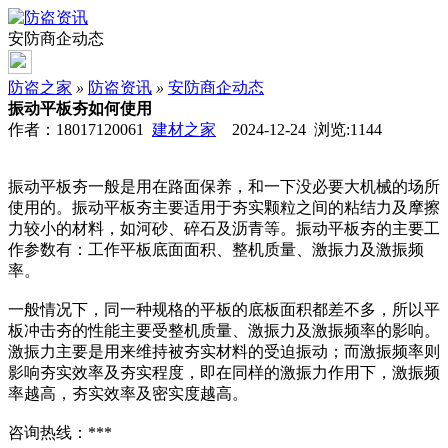
安防商企动态
防盗之家
»
防盗资讯
»
安防商企动态
振动平板夯如何使用
作者：18017120061
建材之家
2024-12-24 浏览:
1144
振动平板夯一般是用在路面保养，和一下没必要大机械的场所
使用的。振动平板夯主要适用于夯实颗粒之间的粘结力及摩擦
力较小的材料，如河砂、碎石及沥青等。振动平板夯的主要工
作参数有：工作平板底面面积、整机质量、激振力及激振频
率。
一般情况下，同一种规格的平板的底板面积都差不多，所以平
板冲击夯的性能主要受整机质量、激振力及激振频率的影响。
激振力主要是用来维持被夯实材料的受迫振动；而激振频率则
影响夯实效率及夯实程度，即在同样的激振力作用下，激振频
率越高，夯实效率及密实度越高。
咨询热线：***