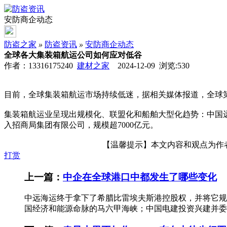
安防商企动态
防盗之家
»
防盗资讯
»
安防商企动态
全球各大集装箱航运公司如何应对低谷
作者：13316175240
建材之家
2024-12-09 浏览:
530
目前，全球集装箱航运市场持续低迷，据相关媒体报道，全球第
集装箱航运业呈现出规模化、联盟化和船舶大型化趋势：中国远
入招商局集团有限公司，规模超7000亿元。
【温馨提示】本文内容和观点为作者所
打赏
上一篇：
中企在全球港口中都发生了哪些变化
中远海运终于拿下了希腊比雷埃夫斯港控股权，并将它规
国经济和能源命脉的马六甲海峡；中国电建投资兴建并委