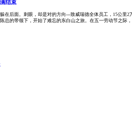
满结束
在后面。刺眼，却是对的方向---致威瑞德全体员工，15公里
工在陈总的带领下，开始了难忘的东白山之旅。在五一劳动节之际，
级