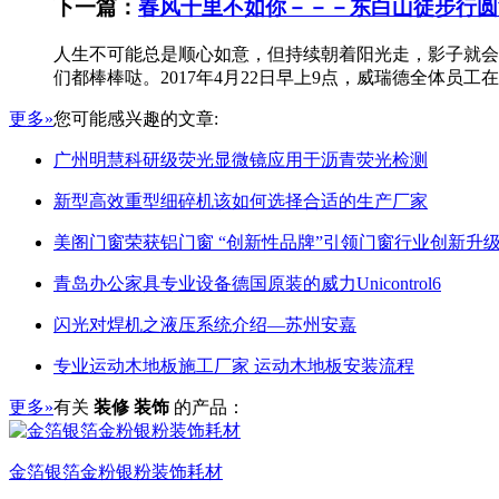
下一篇：
春风十里不如你－－－东白山徒步行圆
人生不可能总是顺心如意，但持续朝着阳光走，影子就会躲
们都棒棒哒。2017年4月22日早上9点，威瑞德全体员
更多»
您可能感兴趣的文章:
广州明慧科研级荧光显微镜应用于沥青荧光检测
新型高效重型细碎机该如何选择合适的生产厂家
美阁门窗荣获铝门窗 “创新性品牌”引领门窗行业创新升
青岛办公家具专业设备德国原装的威力Unicontrol6
闪光对焊机之液压系统介绍—苏州安嘉
专业运动木地板施工厂家 运动木地板安装流程
更多»
有关
装修 装饰
的产品：
金箔银箔金粉银粉装饰耗材