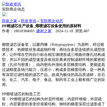
安防商企动态
防盗之家
»
防盗资讯
»
安防商企动态
PP棉滤芯生产设备_熔喷滤芯设备使用的原材料
作者：18018384693
建材之家
2024-11-18 浏览:
487
熔喷滤芯设备里，以聚丙烯（Polypropylene）为原料，经过熔
喷技术，热熔喷丝形成超细纤维，再结合多层连续挤出成型技
术，让纤维在空间自行粘合相互缠绕形成三维曲径微孔结构成
型，并以不同的成型速度及收丝距离来控制滤材纤维的紧密程
度（孔径与密度）。由内密向外渐松多层梯度结构，更能提高
过滤精度及纳污能力，压差小，构成多层梯度结构，是一种具
有深层过滤性能的滤芯产品。故成为极佳的高品质滤材，在石
化、化工、汽车、电子、食品、制药等工业上都有很广泛的应
用。
PP熔喷滤芯的制造工艺
答：PP熔喷滤芯的结构为外层纤维粗，内层纤维细，外层疏
松，内层紧密的渐变径渐紧结构。独特的梯度深层过滤形成了