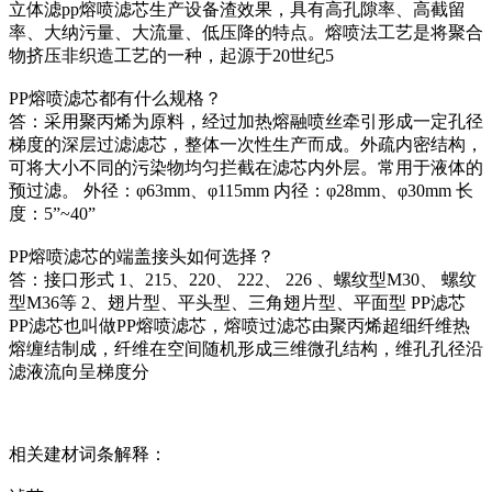
立体滤pp熔喷滤芯生产设备渣效果，具有高孔隙率、高截留
率、大纳污量、大流量、低压降的特点。熔喷法工艺是将聚合
物挤压非织造工艺的一种，起源于20世纪5
PP熔喷滤芯都有什么规格？
答：采用聚丙烯为原料，经过加热熔融喷丝牵引形成一定孔径
梯度的深层过滤滤芯，整体一次性生产而成。外疏内密结构，
可将大小不同的污染物均匀拦截在滤芯内外层。常用于液体的
预过滤。 外径：φ63mm、φ115mm 内径：φ28mm、φ30mm 长
度：5”~40”
PP熔喷滤芯的端盖接头如何选择？
答：接口形式 1、215、220、 222、 226 、螺纹型M30、 螺纹
型M36等 2、翅片型、平头型、三角翅片型、平面型 PP滤芯
PP滤芯也叫做PP熔喷滤芯，熔喷过滤芯由聚丙烯超细纤维热
熔缠结制成，纤维在空间随机形成三维微孔结构，维孔孔径沿
滤液流向呈梯度分
相关建材词条解释：