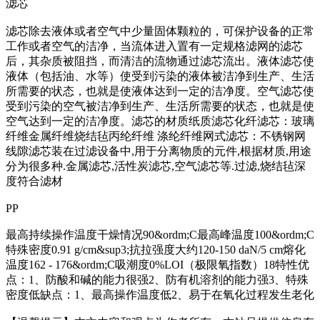
滤芯
滤芯除去液体或者空气中少量固体颗粒的，可保护设备的正常
工作或者空气的洁净，当流体进入置有一定规格滤网的滤芯
后，其杂质被阻挡，而清洁的流物通过滤芯流出。液体滤芯使
液体（包括油、水等）使受到污染的液体被洁净到生产、生活
所需要的状态，也就是使液体达到一定的洁净度。空气滤芯使
受到污染的空气被洁净到生产、生活所需要的状态，也就是使
空气达到一定的洁净度。滤芯的材质纸质滤芯化纤滤芯：玻璃
纤维金属纤维烧结毡丙纶纤维 涤纶纤维网式滤芯：不锈钢网
线隙滤芯装在过滤设备中,用于分离物质的元件,根据材质,用途
分为很多种.金属滤芯,活性炭滤芯,空气滤芯等.过滤,烧结毡深
度符合滤材
PP
最高持续操作温度干燥情况90&ordm;C最高峰温度100&ordm;C
特殊密度0.91 g/cm&sup3;抗拉强度大约120-150 daN/5 cm熔化
温度162 - 176&ordm;C吸潮度0%LOI（极限氧指数）18特性优
点：1、防酸和碱的能力很强2、防有机溶剂的能力强3、特殊
密度低缺点：1、最高操作温度低2、易于在氧化过程发生老化