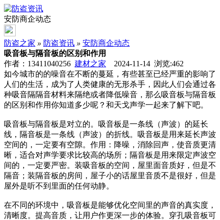
安防商企动态
防盗之家
»
防盗资讯
»
安防商企动态
吸音板与隔音板的区别和作用
作者：13411040256
建材之家
2024-11-14 浏览:
462
如今城市的的噪音在不断的蔓延，有些甚至已经严重的影响了
人们的生活，成为了人类健康的无形杀手，因此人们会通过各
种吸音隔隔音材料来隔绝或者降低噪音，那么吸音板与隔音板
的区别和作用你知道多少呢？和天戈声学一起来了解下吧。
吸音板与隔音板是对立的。吸音板是一条线（声波）的延长
线，隔音板是一条线（声波）的折线。吸音板是用来延长声波
空间的，一定要有空隙。作用：降噪，消除回声，使音质更清
晰，适合对声学要求比较高的场所；隔音板是用来限定声波空
间的，一定要严密。装吸音板的空间，屋里面音质好，但是不
隔音；装隔音板的房间，屋子小的话屋里音质不是很好，但是
屋外是听不到里面的任何动静。
在不同的环境中，吸音板是能够优化空间里的声音的真实度，
清晰度。提高音质，让用户作更深一步的体验。穿孔吸音板可