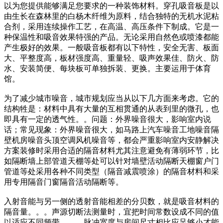
以为您提供能够满足您要求的一种装饰材料。穿孔吸音板是以
由生长在森林里的白杨木纤维为原料，结合独特的无机水泥粘
合剂，采用连续操作工艺，在高温、高压条件下制成。它是一
种保温性和吸音效果特强的产品。无论采用自然色或喷漆都能
产生极好的效果。一般吸音板都有以下特性，安全无害、板面
大、平整度高，板材强度高、重量轻、吸声效果佳、防火、防
水、安装简便、每块板可单独拆装、更换。主要运用于体育
馆。
为了减少城市噪音，城市规划应当从以下几方面来考虑。它的
结构牲是：材料中具有大量的互相贯通的从表到里的微孔，也
即具有一定的透气性。。问题：外界噪音很大，影响室内说
话；常见现象：外界噪音很大，如马路上汽车噪音工地噪音隔
壁机房噪音头顶空调风机噪音等，都会严重影响室内安静解决
方案装修时采用合适的隔音材料尤其注意避免有薄弱环节，比
如隔断墙上部管道天棚等处可以针对墙壁活动隔断天棚窗户门
管道等处采用各种不同类型（隔音减震喷涂）的隔音材料和采
用专用隔音门窗隔音活动隔断等。
入射音能与另一侧的透射音能相差的分贝数，就是吸音材料的
隔音量。。。声源切断法测量时，宜把时间常数设成不同的值
以适应不同频带。。。脉冲宽度与房间尺寸相比应足够小才能