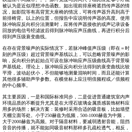
被认为是近似理想冲击函数。如出现前排座椅遮挡传声器的情
况，如影院等有高背宽大座椅的情况，可将传声器升高到高于
前排椅背。以上的位置，但报告中应说明传声器的高度。使用
脉冲响应反向积分法测量时，应将传声器接收的或声记录设备
回放的电信号经滤波后得到脉冲响应声压曲线，再进行积分后
得到声压级衰变曲线。
在存在背景噪声的实际情况下，若脉冲峰值声压级（即在＝时
刻的声压级）超过背景噪声基线以上，可以忽略背景噪声的影
响，反向积分的起始点可设在脉冲响应声压级曲线高于背景噪
声基线处。理论上，脉冲响应反向积分法得到的衰变曲线比较
平滑，波动起伏小，不但能够地测量混响时间，而且还能计算
其他很多辅助声学参数。在横坐标上应注明倍频程或／倍频程
的中心频率。
其主要原因，一是和国际标准同步，二是促进普通建筑室内声
环境品质的不断提升尤其是在大理石玻璃金属质感装饰材料应
用多的场所；解决方案：装修时采用合适的吸音板，比如墙壁
天棚立面等处。小于250赫兹为低频，500-1000赫兹为中频，
大于2000赫兹为高频。对于隔音材料，要减弱透射音能，阻挡
音音的传播，就不能如同吸音材料那样多孔疏松透气，相反，