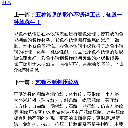
打赏
上一篇：
五种常见的彩色不锈钢工艺，知道一
种算你牛！
彩色不锈钢是在不锈钢表面进行着色处理，使其成为色
彩绚丽的装饰材料。彩色不锈钢拥有金属的光泽、强
度、永不褪色等特性。彩色不锈钢不仅保持了原色不锈
钢的物理、化学、机械性能，而且比原色不锈钢的耐腐
蚀性能更好。彩色不锈钢装饰能与黄金的外观相媲美，
被广泛用于大型酒店、高档KTV、高级会所等等。下面
介绍5种常见...
下一篇：
艺锋不锈钢压纹板
可供选择的图纹有编竹纹，冰竹纹，菱形纹，小方格，
大小米粒板（珠光纹），斜条纹，蝶恋花纹，菊花纹，
立方体，自由纹，鹅蛋纹，石纹，熊猫纹，仿古方格纹
等,图纹可按客户来定做或选择本厂花纹压制。这种压纹
板有刚劲亮丽的外观，更高的表面硬度，更耐磨,易清
洁、免维护、抗击、抗压、抗刮痕及不留手指印。主要