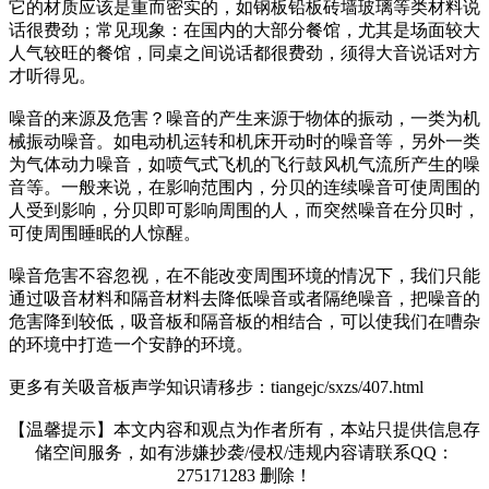
它的材质应该是重而密实的，如钢板铅板砖墙玻璃等类材料说
话很费劲；常见现象：在国内的大部分餐馆，尤其是场面较大
人气较旺的餐馆，同桌之间说话都很费劲，须得大音说话对方
才听得见。
噪音的来源及危害？噪音的产生来源于物体的振动，一类为机
械振动噪音。如电动机运转和机床开动时的噪音等，另外一类
为气体动力噪音，如喷气式飞机的飞行鼓风机气流所产生的噪
音等。一般来说，在影响范围内，分贝的连续噪音可使周围的
人受到影响，分贝即可影响周围的人，而突然噪音在分贝时，
可使周围睡眠的人惊醒。
噪音危害不容忽视，在不能改变周围环境的情况下，我们只能
通过吸音材料和隔音材料去降低噪音或者隔绝噪音，把噪音的
危害降到较低，吸音板和隔音板的相结合，可以使我们在嘈杂
的环境中打造一个安静的环境。
更多有关吸音板声学知识请移步：tiangejc/sxzs/407.html
【温馨提示】本文内容和观点为作者所有，本站只提供信息存
储空间服务，如有涉嫌抄袭/侵权/违规内容请联系QQ：
275171283 删除！