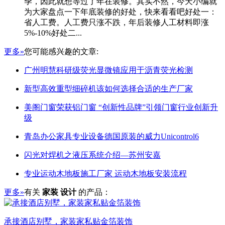
季，因此就想等过了年在装修。其实不然，今天小编就
为大家盘点一下年底装修的好处，快来看看吧好处一：
省人工费。人工费只涨不跌，年后装修人工材料即涨
5%-10%好处二...
更多»
您可能感兴趣的文章:
广州明慧科研级荧光显微镜应用于沥青荧光检测
新型高效重型细碎机该如何选择合适的生产厂家
美阁门窗荣获铝门窗 “创新性品牌”引领门窗行业创新升
级
青岛办公家具专业设备德国原装的威力Unicontrol6
闪光对焊机之液压系统介绍—苏州安嘉
专业运动木地板施工厂家 运动木地板安装流程
更多»
有关
家装 设计
的产品：
承接酒店别墅，家装家私贴金箔装饰