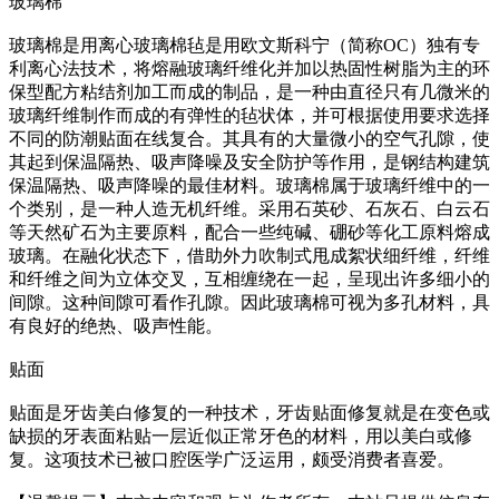
玻璃棉
玻璃棉是用离心玻璃棉毡是用欧文斯科宁（简称OC）独有专
利离心法技术，将熔融玻璃纤维化并加以热固性树脂为主的环
保型配方粘结剂加工而成的制品，是一种由直径只有几微米的
玻璃纤维制作而成的有弹性的毡状体，并可根据使用要求选择
不同的防潮贴面在线复合。其具有的大量微小的空气孔隙，使
其起到保温隔热、吸声降噪及安全防护等作用，是钢结构建筑
保温隔热、吸声降噪的最佳材料。玻璃棉属于玻璃纤维中的一
个类别，是一种人造无机纤维。采用石英砂、石灰石、白云石
等天然矿石为主要原料，配合一些纯碱、硼砂等化工原料熔成
玻璃。在融化状态下，借助外力吹制式甩成絮状细纤维，纤维
和纤维之间为立体交叉，互相缠绕在一起，呈现出许多细小的
间隙。这种间隙可看作孔隙。因此玻璃棉可视为多孔材料，具
有良好的绝热、吸声性能。
贴面
贴面是牙齿美白修复的一种技术，牙齿贴面修复就是在变色或
缺损的牙表面粘贴一层近似正常牙色的材料，用以美白或修
复。这项技术已被口腔医学广泛运用，颇受消费者喜爱。