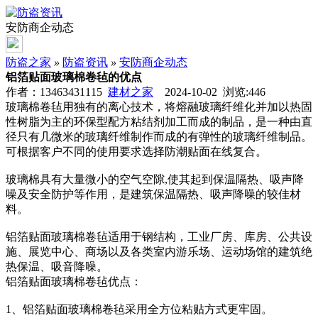
安防商企动态
防盗之家
»
防盗资讯
»
安防商企动态
铝箔贴面玻璃棉卷毡的优点
作者：13463431115
建材之家
2024-10-02 浏览:
446
玻璃棉卷毡用独有的离心技术，将熔融玻璃纤维化并加以热固
性树脂为主的环保型配方粘结剂加工而成的制品，是一种由直
径只有几微米的玻璃纤维制作而成的有弹性的玻璃纤维制品。
可根据客户不同的使用要求选择防潮贴面在线复合。
玻璃棉具有大量微小的空气空隙,使其起到保温隔热、吸声降
噪及安全防护等作用，是建筑保温隔热、吸声降噪的较佳材
料。
铝箔贴面玻璃棉卷毡适用于钢结构，工业厂房、库房、公共设
施、展览中心、商场以及各类室内游乐场、运动场馆的建筑绝
热保温、吸音降噪。
铝箔贴面玻璃棉卷毡优点：
1、铝箔贴面玻璃棉卷毡采用全方位粘贴方式更牢固。