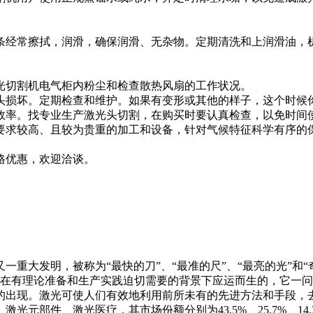
条经常擦拭，润滑，确保润滑、无杂物。定期清洗和上润滑油，
光切割机电气柜内粉尘和检查散热风扇的工作状况。
头损坏。定期检查和维护。如果有变形或其他的样子，这个时候
效率。找专业生产激光头切割，在购买时要认真检查，以免时间
要求较高、且较为贵重的加工和设备，针对气候特征科学有序的
格优惠，欢迎洽谈。
重大发明，被称为“最快的刀”、“最准的尺”、“最亮的光”和“奇
激光是在有理论准备和生产实践迫切需要的背景下应运而生的，它
的出现。激光可使人们有效地利用前所未有的先进方法和手段，
件、激光医疗，其市场份额分别为43.5%、25.7%、14.3%、6