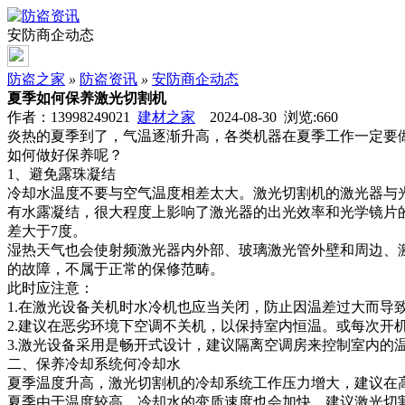
安防商企动态
防盗之家
»
防盗资讯
»
安防商企动态
夏季如何保养激光切割机
作者：13998249021
建材之家
2024-08-30 浏览:
660
炎热的夏季到了，气温逐渐升高，各类机器在夏季工作一定要
如何做好保养呢？
1、避免露珠凝结
冷却水温度不要与空气温度相差太大。激光切割机的激光器与光
有水露凝结，很大程度上影响了激光器的出光效率和光学镜片的
差大于7度。
湿热天气也会使射频激光器内外部、玻璃激光管外壁和周边、
的故障，不属于正常的保修范畴。
此时应注意：
1.在激光设备关机时水冷机也应当关闭，防止因温差过大而导
2.建议在恶劣环境下空调不关机，以保持室内恒温。或每次开
3.激光设备采用是畅开式设计，建议隔离空调房来控制室内
二、保养冷却系统何冷却水
夏季温度升高，激光切割机的冷却系统工作压力增大，建议在
夏季由于温度较高，冷却水的变质速度也会加快，建议激光切