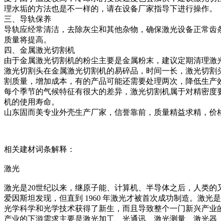
理水垢的方法也是不一样的，请在设备厂家指导下进行操作。
三、导轨保养
导轨应经常清洁，去除灰尘和其他杂物，确保激光设备正常齿
质量将提高。
四、金属激光切割机
由于金属激光切割机的粉尘主要是金属粉末，建议定期清理激
激光切割头在金属激光切割机的易碎品，时间一长，激光切割
割质量，增加成本，有的产品可能还需要处理两次，降低生产
每个季节的气候特征有很大的差异，激光切割机属于对精密度
机的使用寿命。
山东固而美专业外壳生产厂家，信誉靠前，质量精益求精，价
相关建材词条解释：
激光
激光是20世纪以来，继原子能、计算机、半导体之后，人类的又一
爱因斯坦发现，但直到 1960 年激光才被首次成功制造。
光学科学和光学技术获得了新生，而且导致整个一门新兴产业
产业的下游需求主要是激光加工、光通讯、激光测量、激光器、激光元部