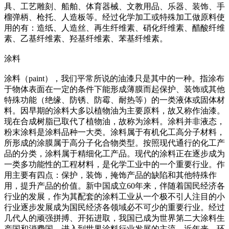
具、工艺雕刻、船舶、体育器械、文教用品、乐器、装饰、手
榴弹柄、枪托、人造板等。经过化学加工或特殊加工做原料使
用的有：造纸、人造丝、再生纤维素、硝化纤维素、醋酸纤维
素、乙基纤维素、羟基纤维素、苯基纤维素。
涂料
涂料（paint），我们平常所说的油漆只是其中的一种。指涂布
于物体表面在一定的条件下能形成薄膜而起保护、装饰或其他
特殊功能（绝缘、防锈、防霉、耐热等）的一类液体或固体材
料。因早期的涂料大多以植物油为主要原料，故又称作油漆。
现在合成树脂已取代了植物油，故称为涂料。涂料并非液态，
粉末涂料是涂料品种一大类。涂料属于有机化工高分子材料，
所形成的涂膜属于高分子化合物类型。按照现代通行的化工产
品的分类，涂料属于精细化工产品。现代的涂料正在逐步成为
一类多功能性的工程材料，是化学工业中的一个重要行业。作
用主要有四点：保护，装饰，掩饰产品的缺陷和其他特殊作
用，提升产品的价值。新中国成立60年来，伴随着国民经济各
行业的发展，作为其配套的涂料工业从一个极不引人注目的小
行业逐步发展成为国民经济各领域必不可少的重要行业。经过
几代人的顽强拼搏、开拓进取，我国已成为世界第二大涂料生
产国和消费国，进入到世界涂料行业发展的主流。近年来，环