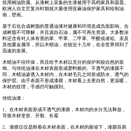
筑用桐油防腐。从漆树上采集的生漆被用于高档家具和器皿。
欧洲人自文艺复兴时期就大量使用亚麻油保护家具和绘制油
画，壁画。
基于石化合成树脂的普通油漆对健康和环境造成负面影响。合
成树脂不可降解，并且源自石油，属不可再生资源。大多数涂
料还含有对人体有害的苯、甲苯、二甲苯、甲醛或者铅、汞及
其他重金属等，所以木蜡油，在较近十几年，在全世界得到了
迅速的发展。
木蜡油不但环保，而且给予木材以充分的保护和较自然的装
饰。与传统油漆在木材表面形成塑料般的、不透气的漆膜不
同，木蜡油渗透入木材内，在木材毛孔之间形成防水、透气的
保护层。由于表面不形成漆膜，木材看上去更自然，更温暖，
木材的纹理，手感仍可触摸到。
传统油漆：
1、在木材表面形成不透气的漆膜，木材内的水分无法释放，
导致木材变形、开裂、长霉
2、漆膜仅仅是附着在木材表面，在木材的胀缩下，漆膜容易