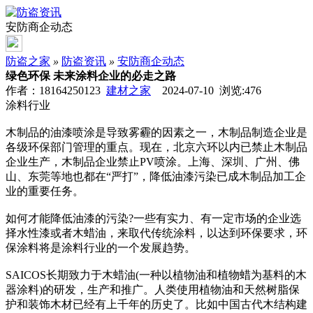
安防商企动态
防盗之家
»
防盗资讯
»
安防商企动态
绿色环保 未来涂料企业的必走之路
作者：18164250123
建材之家
2024-07-10 浏览:
476
涂料行业
木制品的油漆喷涂是导致雾霾的因素之一，木制品制造企业是
各级环保部门管理的重点。现在，北京六环以内已禁止木制品
企业生产，木制品企业禁止PV喷涂。上海、深圳、广州、佛
山、东莞等地也都在“严打”，降低油漆污染已成木制品加工企
业的重要任务。
如何才能降低油漆的污染?一些有实力、有一定市场的企业选
择水性漆或者木蜡油，来取代传统涂料，以达到环保要求，环
保涂料将是涂料行业的一个发展趋势。
SAICOS长期致力于木蜡油(一种以植物油和植物蜡为基料的木
器涂料)的研发，生产和推广。人类使用植物油和天然树脂保
护和装饰木材已经有上千年的历史了。比如中国古代木结构建