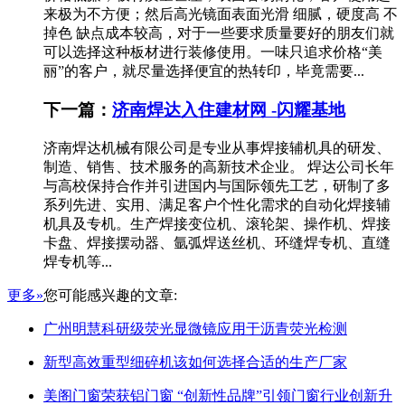
来极为不方便；然后高光镜面表面光滑 细腻，硬度高 不
掉色 缺点成本较高，对于一些要求质量要好的朋友们就
可以选择这种板材进行装修使用。一味只追求价格“美
丽”的客户，就尽量选择便宜的热转印，毕竟需要...
下一篇：
济南焊达入住建材网 -闪耀基地
济南焊达机械有限公司是专业从事焊接辅机具的研发、
制造、销售、技术服务的高新技术企业。 焊达公司长年
与高校保持合作并引进国内与国际领先工艺，研制了多
系列先进、实用、满足客户个性化需求的自动化焊接辅
机具及专机。生产焊接变位机、滚轮架、操作机、焊接
卡盘、焊接摆动器、氩弧焊送丝机、环缝焊专机、直缝
焊专机等...
更多»
您可能感兴趣的文章:
广州明慧科研级荧光显微镜应用于沥青荧光检测
新型高效重型细碎机该如何选择合适的生产厂家
美阁门窗荣获铝门窗 “创新性品牌”引领门窗行业创新升