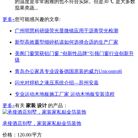
的温度是非常困难的也不符合实际。但是30 ℃ 是大多数
茄果类蔬...
更多»
您可能感兴趣的文章:
广州明慧科研级荧光显微镜应用于沥青荧光检测
新型高效重型细碎机该如何选择合适的生产厂家
美阁门窗荣获铝门窗 “创新性品牌”引领门窗行业创新升
级
青岛办公家具专业设备德国原装的威力Unicontrol6
闪光对焊机之液压系统介绍—苏州安嘉
专业运动木地板施工厂家 运动木地板安装流程
更多»
有关
家装 设计
的产品：
承接酒店别墅，家装家私贴金箔装饰
价格：120.00/平方