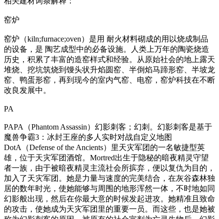
相关建材词条解释：
窑炉
窑炉（kiln;furnace;oven）是用 耐火材料砌成的用以烧成制品
的设备，是 陶艺成型中的必备设施。人类上万年的陶瓷烧造
历史，积累了丰富的造窑样式和经验。从原始社会的地上露天
堆烧、挖坑筑烧到馒头状升焰圆窑、半倒焰马蹄形窑、半坡龙
窑、鸭蛋形窑，再到现今的室内气窑、电窑，窑炉科技在不断
改良发展中。
PA
PAPA（Phantom Assassin）幻影刺客；幻刺。幻影刺客是基于
魔兽争霸3：冰封王座的多人实时对战自定义地图
DotA（Defense of the Ancients）里天灾军团的一名敏捷型英
雄，位于天灾军团酒馆。Mortred出生于隐秘的暗夜精灵守望
者一族，由于被暗夜精灵主流社会所摈弃，便以复仇为目的，
加入了天灾军团。她是力量与速度的完美结合，在灰谷森林独
居的数年时光，使她能够与周围的地形浑然一体，不时地如同
幻影般出现，然后在你最大意的时候发起进攻。她精准且致命
的攻击，使她成为天灾军团里的重要一员。而这些，也是她被