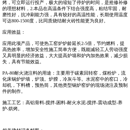
烤，可立即运行投产，极大的缩短了停炉的时间，是抢修补修
的理想材料，2.本品在高温条件下结合强度高，粘结牢固，耐
磨性好，抗冲刷能力强，具有较好的高温性能，长期使用温度
可达800-1500度，比同质烧结耐火砖性能更为良好。
应用效益：
应用此项产品，可使热工窑炉炉龄延长2-5倍，节约燃料，提
高热效率，增加安全性施工简单方便，既能减轻工人劳动强度
又具明显的经济效益，大大提高炉墙和炉内加热效果，减少损
失，具有节能效益。
PA-80耐火浇注料的用途：主要用于碳素回转窑，煤粉炉，流
化床锅炉炉墙，炉顶。炉膛，冷灰斗等。水泥窑中的窑口，冷
却机，下料槽，预热筒，其他类型锅炉窑炉的现场浇注及预制
件的制作。
施工工艺：高铝骨料-搅拌-困料-耐火水泥-搅拌-震动成型-养
护-烘烤。