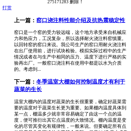
275171283 删除！
打赏
上一篇：
窑口浇注料性能介绍及抗热震稳定性
窑口是一个窑的受力较远端，这个地方承受来自机械应
力和热应力，工况复杂，所以选择耐火浇注料窑慎重。
以回转窑的窑口来说。我公司生产的窑口用耐火浇注料
在出厂使用前，进行试块检验。模拟实际过程中的生产
情况或者在与生产中相同的压力、温度下进行严格的实
验再出厂。一般窑口浇注料在使用中都是以水为介质
的。考虑到...
下一篇：
冬季温室大棚如何控制温度才有利于
蔬菜的生长
温室大棚内的温度对蔬菜的生长很重要，确定好蔬菜需
要的温度对于蔬菜生长更为重要。如果棚内温度具体到
某一点，棚温多少就非常容易确定了由这一个点的温
度，便可推衍出其它点温度的大致情况。棚内温度是变
化的尽管其变化有规律性，一般来说。但要确定所有点