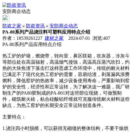
安防商企动态
防盗之家
»
防盗资讯
»
安防商企动态
PA-80系列产品浇注料可塑料应用特点介绍
作者：18539261227
建材之家
2024-07-01 浏览:
407
PA-80系列产品应用特点介绍
热工炉的炉墙，燃烧带，转向室，鼻区联箱，吹灰器，冷灰斗
等部位处在高温辐射，高温烟气侵蚀，高温高压蒸汽吹扫，灼
热的大块焦渣下落击打这样恶虐工作环境中，传统的耐火材料
已满足不了现代化热工窑炉的需要，容易结渣，剥落漏风浪费
燃料，降低窑炉的热效率，减少设备使用寿命，严重影响到窑
炉的安全性，经济性和正常运转，为了解决这一难题，我厂研
制生产的PA80胶制成的PA-801对这些部位现烧，可做预制
件，砌筑耐火砖，粘合硅酸铝纤维就可克服传统耐火材料这些
缺点，为热工窑炉的长期安全正常运转创造条件。
主要特点：
1.浇注四小时脱模，可以获得无砌缝的整体结构，不要干燥烘