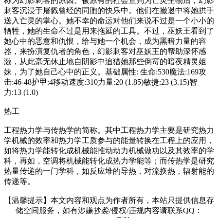
称为幻影刺客的原因。被原有的社会宣判为亡灵生物后，幻影
刺客沉浸于屠戮曾经的同胞的快乐中。他们在撤退中将她拱手
送入亡灵的掌心。她不幸的命运对他们来说不过是一个小小的
牺牲，她的生命不过是用来拖延的工具。不过，巫妖王看到了
她心中的恶意和仇恨，给与她一个机会，成为黑暗力量的容
器，来扮演复仇者的角色，幻影刺客对巫妖王的帮助深怀感
激，从此毫无休止地自阴影中追猎她那些倒霉的暗夜精灵姐
妹，为了她自己心中的正义。基础属性: 生命:530魔法:169攻
击:46-48护甲:4移动速度:310力量:20 (1.85)敏捷:23 (3.15)智
力:13 (1.0)
热工
工程热力学与传热学的简称。其中工程热力学主要是研究热力
学机械的效率和热力学工质参与的能量转换在工程上的应用，
如将热力学能转化成机械能推动动力机械做功以及其效率的学
科，再如，空调将机械能转化成热力学能等；而传热学是研究
热量传递的一门学科，如反应堆的导热，对流换热，辐射能的
传递等。
【温馨提示】本文内容和观点为作者所有，本站只提供信息存
储空间服务，如有涉嫌抄袭/侵权/违规内容请联系QQ：