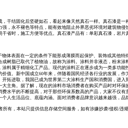
成，干结固化后坚硬如石，看起来像天然真石一样。真石漆是一
力强，永不褪色等特点，能有效地阻止外界恶劣环境对建筑物侵
易干省时，施工方便等优点。真石漆产品有：单彩真石漆，岩片
涂布于物体表面在一定的条件下能形成薄膜而起保护、装饰或其他
合成树脂已取代了植物油，故称为涂料。涂料并非液态，粉末涂
，涂料属于精细化工产品。现代的涂料正在逐步成为一类多功能
的价值。新中国成立60年来，伴随着国民经济各行业的发展，作
、开拓进取，我国已成为世界第二大涂料生产国和消费国，进入
一大主角。据了解，现在的涂料市场消费者在购买产品时对环保
消费水平的不断提高，对于那些环保系数高的产品，大家不仅有
一个人生活品位、底蕴内涵。面对消费者品牌意识越来越强，品
有，本站只提供信息存储空间服务，如有涉嫌抄袭/侵权/违规内容请