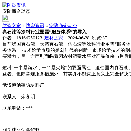
安防商企动态
防盗之家
»
防盗资讯
»
安防商企动态
真石漆等涂料行业亟需“服务体系”的导入
作者：18164250123
建材之家
2024-06-28 浏览:
371
目前我国真石漆、天然真石漆、仿石漆等涂料行业亟需“服务体
务体系。 技术给予市场的是划时代的创新，市场给予技术的则
买潜力，另一方面则面临着因农村消费水平对产品价格与售后
这种“一半是海水，一半是火焰”的双面属性，迫使国内真石漆
益者。但除常规服务措施外，其实并不能真正意义上完全解决了
武汉博纳建筑材料厂
联系人：余冬明
联系电话：***
相关建材词条解释：