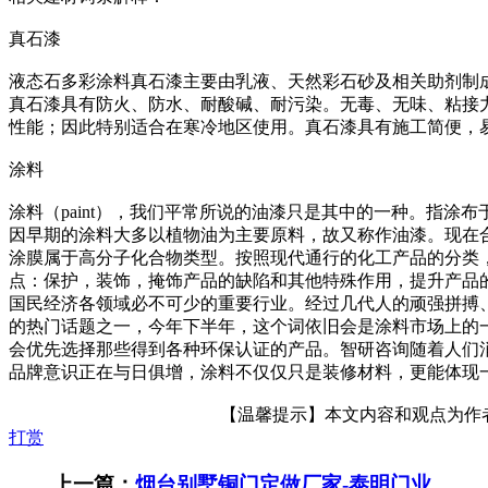
真石漆
液态石多彩涂料真石漆主要由乳液、天然彩石砂及相关助剂制
真石漆具有防火、防水、耐酸碱、耐污染。无毒、无味、粘接
性能；因此特别适合在寒冷地区使用。真石漆具有施工简便，
涂料
涂料（paint），我们平常所说的油漆只是其中的一种。指
因早期的涂料大多以植物油为主要原料，故又称作油漆。现在
涂膜属于高分子化合物类型。按照现代通行的化工产品的分类
点：保护，装饰，掩饰产品的缺陷和其他特殊作用，提升产品
国民经济各领域必不可少的重要行业。经过几代人的顽强拼搏
的热门话题之一，今年下半年，这个词依旧会是涂料市场上的
会优先选择那些得到各种环保认证的产品。智研咨询随着人们
品牌意识正在与日俱增，涂料不仅仅只是装修材料，更能体现
【温馨提示】本文内容和观点为作者所
打赏
上一篇：
烟台别墅铜门定做厂家-泰明门业