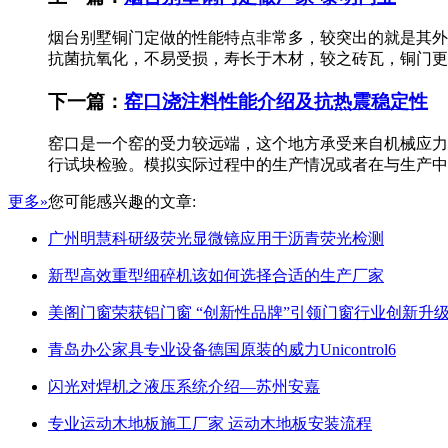
烟台别墅铜门定做的性能特点非常多，较突出的就是其外
抗菌抗氧化，不易受损，寿长于木材，较之砖瓦，铜门更
下一篇：
窑口浇注料性能介绍及抗热震稳定性
窑口是一个窑的受力较远端，这个地方承受来自机械应力
行试块检验。模拟实际过程中的生产情况或者在与生产中
更多»
您可能感兴趣的文章:
广州明慧科研级荧光显微镜应用于沥青荧光检测
新型高效重型细碎机该如何选择合适的生产厂家
美阁门窗荣获铝门窗 “创新性品牌”引领门窗行业创新升
青岛办公家具专业设备德国原装的威力Unicontrol6
闪光对焊机之液压系统介绍—苏州安嘉
专业运动木地板施工厂家 运动木地板安装流程