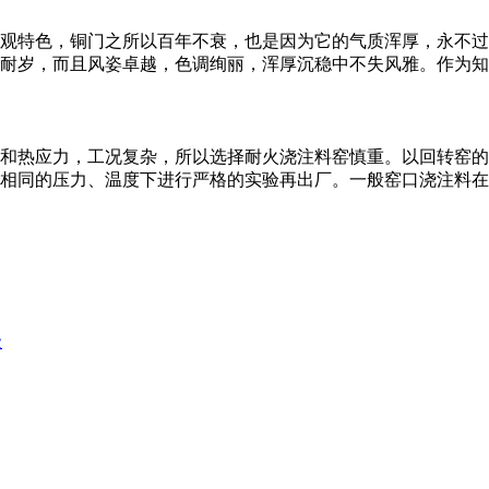
观特色，铜门之所以百年不衰，也是因为它的气质浑厚，永不过
耐岁，而且风姿卓越，色调绚丽，浑厚沉稳中不失风雅。作为知名
和热应力，工况复杂，所以选择耐火浇注料窑慎重。以回转窑的
相同的压力、温度下进行严格的实验再出厂。一般窑口浇注料在使
级