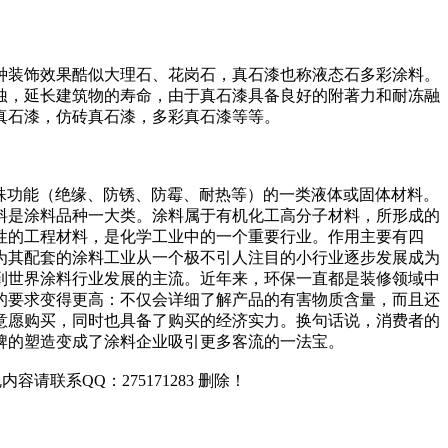
种装饰效果酷似大理石、花岗石，真石漆也称液态石多彩涂料。
蚀，延长建筑物的寿命，由于真石漆具备良好的附著力和耐冻融
真石漆，仿砖真石漆，多彩真石漆等等。
特殊功能（绝缘、防锈、防霉、耐热等）的一类液体或固体材料。
料是涂料品种一大类。涂料属于有机化工高分子材料，所形成的
性的工程材料，是化学工业中的一个重要行业。作用主要有四
为其配套的涂料工业从一个极不引人注目的小行业逐步发展成为
到世界涂料行业发展的主流。近年来，环保一直都是装修领域中
的要求变得更高：不仅会详细了解产品的有害物质含量，而且还
意愿购买，同时也具备了购买的经济实力。换句话说，消费者的
牌的塑造变成了涂料企业吸引更多客流的一法宝。
联系QQ：275171283 删除！