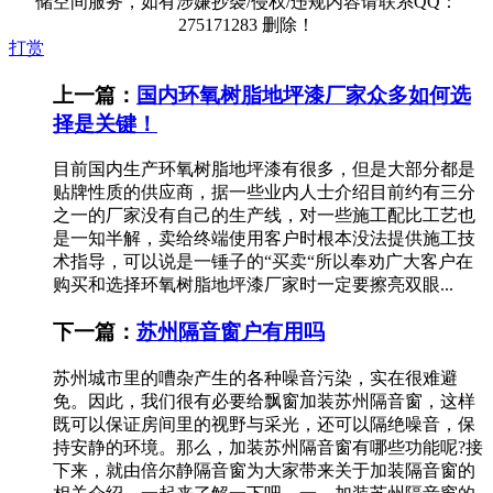
储空间服务，如有涉嫌抄袭/侵权/违规内容请联系QQ：
275171283 删除！
打赏
上一篇：
国内环氧树脂地坪漆厂家众多如何选
择是关键！
目前国内生产环氧树脂地坪漆有很多，但是大部分都是
贴牌性质的供应商，据一些业内人士介绍目前约有三分
之一的厂家没有自己的生产线，对一些施工配比工艺也
是一知半解，卖给终端使用客户时根本没法提供施工技
术指导，可以说是一锤子的“买卖“所以奉劝广大客户在
购买和选择环氧树脂地坪漆厂家时一定要擦亮双眼...
下一篇：
苏州隔音窗户有用吗
苏州城市里的嘈杂产生的各种噪音污染，实在很难避
免。因此，我们很有必要给飘窗加装苏州隔音窗，这样
既可以保证房间里的视野与采光，还可以隔绝噪音，保
持安静的环境。那么，加装苏州隔音窗有哪些功能呢?接
下来，就由倍尔静隔音窗为大家带来关于加装隔音窗的