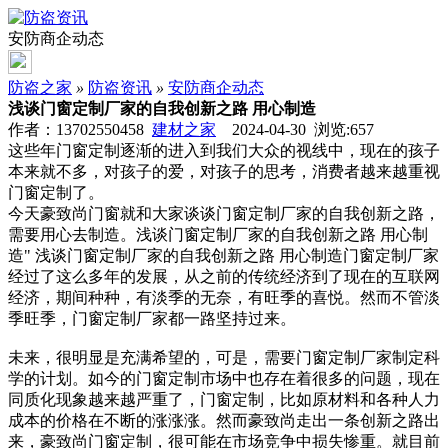
安防商企动态
防盗之家
»
防盗资讯
»
安防商企动态
浅谈门窗定制厂家的自我创新之路 用心制造
作者：13702550458
建材之家
2024-04-30 浏览:
657
这些年门窗定制逐渐的进入到我们大众的视线中，现在的孩子
本来就不多，对孩子的爱，对孩子的思考，消费者越来越重视
门窗定制了。
今天豪致尚门窗就和大家谈谈门窗定制厂家的自我创新之路，
需要用心去制造。浅谈门窗定制厂家的自我创新之路 用心制
造" 浅谈门窗定制厂家的自我创新之路 用心制造门窗定制厂家
经过了这么多年的发展，从之前的传统经济到了现在的互联网
经济，期间种种，有淡季的无奈，有旺季的喜悦。然而不管淡
季旺季，门窗定制厂家都一路坚持过来。
未来，很明显是充满希望的，可是，需要门窗定制厂家制定科
学的计划。如今的门窗定制市场中也存在着很多的问题，现在
同质化现象越来越严重了，门窗定制，比如原材料和各种人力
成本的价格在不断的涨涨涨。然而豪致尚走出一条创新之路出
来，豪致尚门窗定制，很可能在市场竞争中损失惨重。就目前