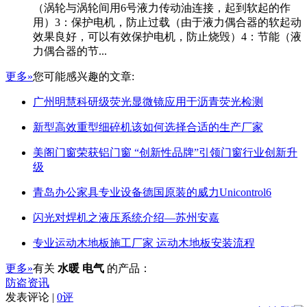
（涡轮与涡轮间用6号液力传动油连接，起到软起的作
用）3：保护电机，防止过载（由于液力偶合器的软起动
效果良好，可以有效保护电机，防止烧毁）4：节能（液
力偶合器的节...
更多»
您可能感兴趣的文章:
广州明慧科研级荧光显微镜应用于沥青荧光检测
新型高效重型细碎机该如何选择合适的生产厂家
美阁门窗荣获铝门窗 “创新性品牌”引领门窗行业创新升
级
青岛办公家具专业设备德国原装的威力Unicontrol6
闪光对焊机之液压系统介绍—苏州安嘉
专业运动木地板施工厂家 运动木地板安装流程
更多»
有关
水暖 电气
的产品：
防盗资讯
发表评论 |
0评