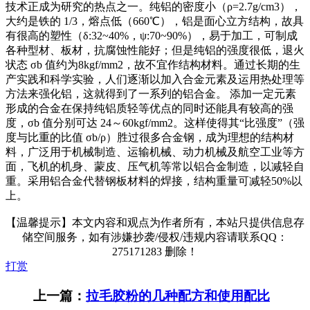
技术正成为研究的热点之一。纯铝的密度小（ρ=2.7g/cm3），
大约是铁的 1/3，熔点低（660℃），铝是面心立方结构，故具
有很高的塑性（δ:32~40%，ψ:70~90%），易于加工，可制成
各种型材、板材，抗腐蚀性能好；但是纯铝的强度很低，退火
状态 σb 值约为8kgf/mm2，故不宜作结构材料。通过长期的生
产实践和科学实验，人们逐渐以加入合金元素及运用热处理等
方法来强化铝，这就得到了一系列的铝合金。 添加一定元素
形成的合金在保持纯铝质轻等优点的同时还能具有较高的强
度，σb 值分别可达 24～60kgf/mm2。这样使得其“比强度”（强
度与比重的比值 σb/ρ）胜过很多合金钢，成为理想的结构材
料，广泛用于机械制造、运输机械、动力机械及航空工业等方
面，飞机的机身、蒙皮、压气机等常以铝合金制造，以减轻自
重。采用铝合金代替钢板材料的焊接，结构重量可减轻50%以
上。
【温馨提示】本文内容和观点为作者所有，本站只提供信息存
储空间服务，如有涉嫌抄袭/侵权/违规内容请联系QQ：
275171283 删除！
打赏
上一篇：
拉毛胶粉的几种配方和使用配比