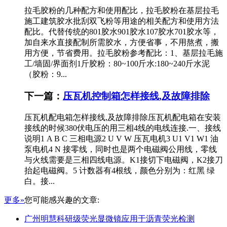
拉毛胶粉的几种配方和使用配比，拉毛胶粉在基层拉毛
施工建筑胶水批刮双飞粉等用途的相关配方和使用方法
配比。代替传统的801胶水901胶水107胶水701胶水等，
加自来水直接配制所需胶水，方便省事，不用熬煮，搬
用方便，节省费用。拉毛胶粉参考配比：1、基层拉毛施
工/墙固/界面剂1斤胶粉：80~100斤水:180~240斤水泥
（胶粉：9...
下一篇：
压瓦机控制箱怎样接线,及故障排除
压瓦机配电箱怎样接线,及故障排除压瓦机配电箱在安装
接线的时候380伏电压的用三相4线的电线连接.一、接线
说明1 A B C 三相电源2 U V W 压瓦电机3 U1 V1 W1 油
泵电机4 N 接零线，同时也是两个电磁阀公用线，零线
与火线需要是三相四线电源。K1接切下电磁阀，K2接刀
抬起电磁阀。5 计数器有4根线，颜色分别为：红黑 绿
白。接...
更多»
您可能感兴趣的文章:
广州明慧科研级荧光显微镜应用于沥青荧光检测