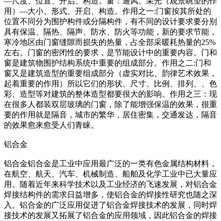
—尺度、位置、开启、构造。窗：通风、采光（观景眺望的作
用）—大小、形式、开启、构造。作用之一:门窗按其所处的
位置不同分为围护构件或分隔构件，有不同的设计要求要分别
具有保温、隔热、隔声、防水、防火等功能，新的要求节能，
寒冷地区由门窗缝隙而损失的热量，占全部采暖耗热量的25%
左右。门窗的密闭性的要求，是节能设计中的重要内容。门和
窗是建筑物围护结构系统中重要的组成部分。作用之二:门和
窗又是建筑造型的重要组成部分（虚实对比、韵律艺术效果，
起着重要的作用）所以它们的形状、尺寸、比例、排列、、色
彩、造型等对建筑的整体造型都要很大的影响。作用之三：现
在很多人都装双层玻璃的门窗，除了能增强保温的效果，很重
要的作用就是隔音，城市的繁华，居住密集，交通发达，隔音
的效果愈来愈受人们青睐。
铝合金
铝合金铝合金是工业中应用最广泛的一类有色金属结构材料，
在航空、航天、汽车、机械制造、船舶及化学工业中已大量应
用。随着近年来科学技术以及工业经济的飞速发展，对铝合金
焊接结构件的需求日益增多，使铝合金的焊接性研究也随之深
入。铝合金的广泛应用促进了铝合金焊接技术的发展，同时焊
接技术的发展又拓展了铝合金的应用领域，因此铝合金的焊接