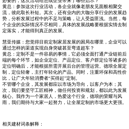
必要的，这次活动给您或企业带来了哪些启示？
黄总：参加这次行业活动，各企业就像老朋友见面般相聚交
流，彼此取长补短。其次，还有业内的大咖分享行业的发展趋
势，分析发展过程中的不足与策略，让人受益匪浅。当然，每
个企业的实际情况不尽相同，具体的发展战略要根据实情去制
定落实，才能得到真正的发展。
慧亚传媒：您觉得目前定制家居发展的困局在哪里，企业可以
通过怎样的渠道实现自身突破甚至弯道超车？
黄总：定制不是一件容易的事情，它必须全面打通产业链前后
端的每个环节，如企业定位、产品定位、客户群定位等诸多的
定位明确后，才能根据所需开展后台的管理运营。德琅全屋定
制，定位轻奢，主打年轻化的产品。同时，注重环保和高性价
比，让广大年轻消费者“买得起”定制。
不管哪个企业，其发展都应以市场为导向，以客户为本；其
次，我们要坚守工匠精神，做任何投资和规划，都以此为发展
核心。我作为一个家居人，热爱这个行业，德琅的荣耀与风
雨，我们期待与大家一起努力，让全屋定制的市场更大更强。
相关建材词条解释：