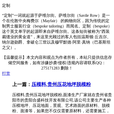
定制
“定制”一词就起源于萨维尔街。萨维尔街（Savile Row）是一
个在伦敦中央梅费尔（Mayfair） 的购物街区，因为传统的定
制男士服装行业（bespoke tailoring）而闻名。定制（bespoke）
这个英文单字的起源即来自萨维尔街。这条短街被称为“西装
裁缝业的黄金道”，来这里光顾过的客人包括温斯顿·丘吉尔、
纳尔逊勋爵、拿破仑三世以及穆罕默德·阿里·真纳（巴基斯坦
之父）。
【温馨提示】本文内容和观点为作者所有，本站只提供信息存
储空间服务，如有涉嫌抄袭/侵权/违规内容请联系QQ：
275171283 删除！
打赏
上一篇：
压模料,贵州压花地坪脱模粉
压模料,贵州压花地坪脱模粉,面漆生产厂家就在贵州省贵
阳市的贵阳合盛科技开发有限公司,该公司主要生产各种
压模地坪、压花地面，景观、艺术路面的原材料、脱模
粉、面漆等，如果您不仅仅需要原材料，还需要施工，