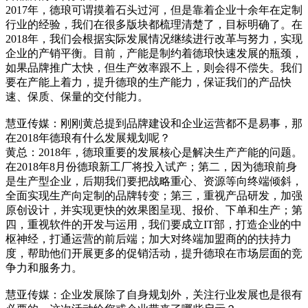
2017年，德琅可谓摸着石头过河，但是靠着企业十余年在定制
行业的经验，我们在很多版块都梳理清楚了，目标明确了。在
2018年，我们会根据实际发展情况继续进行改革与努力，实现
企业的产销平衡。目前，产能是制约着德琅快速发展的瓶颈，
如果品牌推广太快，但生产效率跟不上，则会得不偿失。我们
要在产能上着力，提升德琅的生产能力，保证我们的产品快
速、保质、保量的交付能力。
慧亚传媒：刚刚黄总提到品牌建设和企业运营都不是易事，那
在2018年德琅有什么发展规划呢？
黄总：2018年，德琅重要的发展核心是解决生产产能的问题。
在2018年8月份德琅新工厂将投入试产；第二，因为德琅前身
是生产型企业，后期我们要把战略重心、资源等向终端倾斜，
全面实现生产向定制的品牌转变；第三，重视产品研发，加强
原创设计，并实现更快的效果图呈现、报价、下单和生产；第
四，重视软件的开发与运用，我们要成立IT部，打造企业的中
枢神经，打通运营的前后端；加大对终端加盟商的的扶持力
度，帮助他们开展更多的促销活动，提升德琅在市场层面的竞
争力和服务力。
慧亚传媒：企业发展除了自身规划外，关注行业发展也是很有