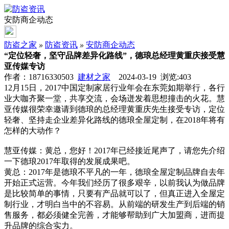
安防商企动态
防盗之家
»
防盗资讯
»
安防商企动态
“定位轻奢，坚守品牌差异化路线”，德琅总经理黄重庆接受慧
亚传媒专访
作者：18716330503
建材之家
2024-03-19 浏览:
403
12月15日，2017中国定制家居行业年会在东莞如期举行，各行
业大咖齐聚一堂，共享交流，会场迸发着思想撞击的火花。慧
亚传媒很荣幸邀请到德琅的总经理黄重庆先生接受专访，定位
轻奢、坚持走企业差异化路线的德琅全屋定制，在2018年将有
怎样的大动作？
慧亚传媒：黄总，您好！2017年已经接近尾声了，请您先介绍
一下德琅2017年取得的发展成果吧。
黄总：2017年是德琅不平凡的一年，德琅全屋定制品牌自去年
开始正式运营。今年我们经历了很多艰辛，以前我认为做品牌
是比较简单的事情，只要有产品就可以了，但真正进入全屋定
制行业，才明白当中的不容易。从前端的研发生产到后端的销
售服务，都必须健全完善，才能够帮助到广大加盟商，进而提
升品牌的综合实力。