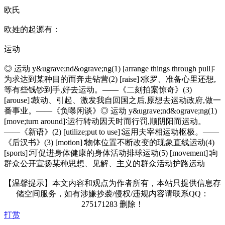
欧氏
欧姓的起源有：
运动
◎ 运动 y&ugrave;nd&ograve;ng(1) [arrange things through pull]∶
为求达到某种目的而奔走钻营(2) [raise]∶张罗、准备心里还想,
等有些钱钞到手,好去运动。——《二刻拍案惊奇》(3)
[arouse]∶鼓动、引起、激发我自回国之后,原想去运动政府,做一
番事业。——《负曝闲谈》◎ 运动 y&ugrave;nd&ograve;ng(1)
[move;turn around]∶运行转动因天时而行罚,顺阴阳而运动。
——《新语》(2) [utilize;put to use]∶运用夫宰相运动枢极。——
《后汉书》(3) [motion]∶物体位置不断改变的现象直线运动(4)
[sports]∶可促进身体健康的身体活动排球运动(5) [movement]∶向
群众公开宣扬某种思想、见解、主义的群众活动护路运动
【温馨提示】本文内容和观点为作者所有，本站只提供信息存
储空间服务，如有涉嫌抄袭/侵权/违规内容请联系QQ：
275171283 删除！
打赏