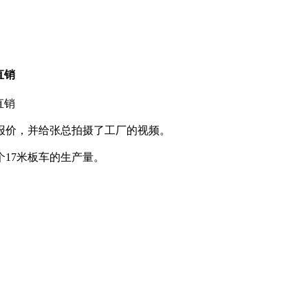
直销
直销
极报价，并给张总拍摄了工厂的视频。
个17米板车的生产量。