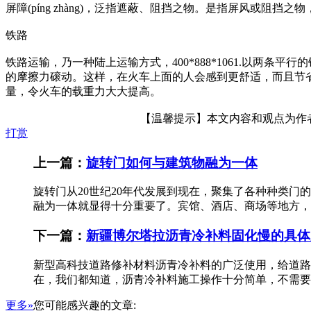
屏障(píng zhàng)，泛指遮蔽、阻挡之物。是指屏风或阻挡
铁路
铁路运输，乃一种陆上运输方式，400*888*1061.以
的摩擦力磙动。这样，在火车上面的人会感到更舒适，而且节
量，令火车的载重力大大提高。
【温馨提示】本文内容和观点为作者所
打赏
上一篇：
旋转门如何与建筑物融为一体
旋转门从20世纪20年代发展到现在，聚集了各种种类
融为一体就显得十分重要了。宾馆、酒店、商场等地方，
下一篇：
新疆博尔塔拉沥青冷补料固化慢的具体
新型高科技道路修补材料沥青冷补料的广泛使用，给道路
在，我们都知道，沥青冷补料施工操作十分简单，不需要
更多»
您可能感兴趣的文章: