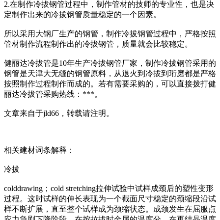
2.在制作冷拔钢管过程中，制作管材的技师的专业性，也是决
定制作出来的冷拔钢管质量稳定的一个因素。
所以采用大钢厂生产的钢管，制作冷拔钢管过程中，严格按照
管材制作流程制作出的冷拔钢管，质量就会比较稳定。
健丽达冷拔管是10年生产冷拔钢管厂家，制作冷拔钢管采用的
钢管是天津大无缝的钢管原料，从退火到冷拔到珩磨都是严格
按照制作过程制作而成的。若有需要采购的，可以直接拨打健
丽达冷拔管采购热线：***。
文章来自于jld66，转载请注明。
相关建材词条解释：
冷拔
colddrawing；cold stretching拉伸试验中试样成颈后的塑性变形
过程。这时试样的伸长表现为一个截面尺寸稳定的颈缩段沿试
样不断扩展，直至整个试样成为颈缩状态。成颈发生在屈服点
应力急剧下降阶段。在按拉拔时金属的温度分，在再结晶温度