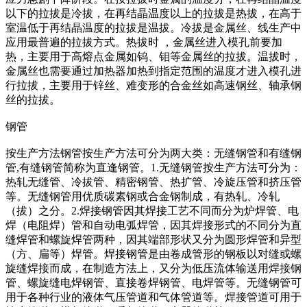
以下的拉拔是冷拔，在再结晶温度以上的拉拔是热拔，在高于
室温低于再结晶温度的拉拔是温拔。冷拔是金属丝、线生产中
应用最普遍的拉拔方式。热拔时 ，金属丝进入模孔前要加
热，主要用于高熔点金属如钨、钼等金属丝的拉拔。温拔时，
金属丝也需要通过加热器加热到指定范围的温度才进入模孔进
行拉拔，主要用于锌丝、难变形的合金丝如高速钢丝、轴承钢
丝的拉拔。
钢管
按生产方法钢管按生产方法可分为两大类：无缝钢管和有缝钢
管,有缝钢管简称为直逢钢管。1.无缝钢管按生产方法可分为：
热轧无缝管、冷拔管、精密钢管、热扩管、冷旋压管和挤压管
等。无缝钢管用优质碳素钢或合金钢制成，有热轧、冷轧
（拔）之分。2.焊接钢管因其焊接工艺不同而分为炉焊管、电
焊（电阻焊）管和自动电弧焊管，因其焊接形式的不同分为直
缝焊管和螺旋焊管两种，因其端部形状又分为圆形焊管和异型
（方、扁等）焊管。焊接钢管是由卷成管形的钢板以对缝或螺
旋缝焊接而成，在制造方法上，又分为低压流体输送用焊接钢
管、螺旋缝电焊钢管、直接卷焊钢管、电焊管等。无缝钢管可
用于各种行业的液体气压管道和气体管道等。焊接管道可用于