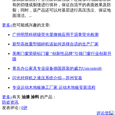
有的切缝或裂缝进行填补，保证自流平的表面效果及防
裂；同时，该产品还可以对基层进行高压洗尘、保证地
面清洁。...
更多»
您可能感兴趣的文章:
广州明慧科研级荧光显微镜应用于沥青荧光检测
新型高效重型细碎机该如何选择合适的生产厂家
美阁门窗荣获铝门窗 “创新性品牌”引领门窗行业创新升
级
青岛办公家具专业设备德国原装的威力Unicontrol6
闪光对焊机之液压系统介绍—苏州安嘉
专业运动木地板施工厂家 运动木地板安装流程
更多»
有关
油漆 涂料
的产品：
防盗资讯
发表评论 |
0评
评论登陆