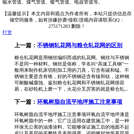
输水管道、煤气管道、暖气管道、电器管道等。
【温馨提示】本文内容和观点为作者所有，本站只提供信息存
储空间服务，如有涉嫌抄袭/侵权/违规内容请联系QQ：
275171283 删除！
打赏
上一篇：
不锈钢轧花网与粮仓轧花网的区别
粮仓轧花网是用钢丝编织而成的轧花网。钢丝与不锈钢
不是同一种材料。钢丝是俗称，学名叫“高速工具钢”一
般用来制作机床切削加工用的刀具，它含有碳和锰。不
锈钢主要是含有铬，好的不锈钢还含有镍和钛，这种钢
可耐酸碱腐蚀。鉴别粮仓轧花网和不锈钢轧花网很容
易，在砂轮机上磨一下，火花分叉厉害的就是粮仓轧...
下一篇：
环氧树脂自流平地坪施工注意事项
环氧树脂自流平地坪施工注意事项环氧自流平地坪漆是
环氧树脂中的一种，它广泛适用在建筑施工中，是一种
环保无公害的油漆涂料。它能够保证施工后的地面不起
皮以及基层的平整性及表面强度，还能够对地面基层原