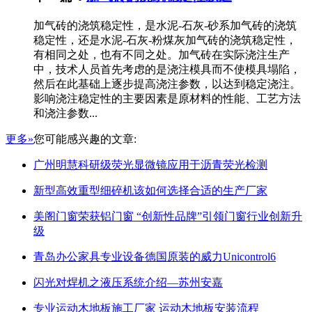
加气砖的浇筑稳定性，是水泥-石灰-砂系加气砖的浇筑
稳定性，还是水泥-石灰-粉煤灰加气砖的浇筑稳定性，
有相同之处，也有不同之处。加气砖在实际浇注生产
中，技术人员首先考虑的是浇注模具而不使模具塌陷，
然后在此基础上逐步提高浇注参数，以达到稳定浇注。
影响浇注稳定性的主要因素是原材料的性能、工艺方法
和浇注参数...
更多»
您可能感兴趣的文章:
广州明慧科研级荧光显微镜应用于沥青荧光检测
新型高效重型细碎机该如何选择合适的生产厂家
美阁门窗荣获铝门窗 “创新性品牌”引领门窗行业创新升
级
青岛办公家具专业设备德国原装的威力Unicontrol6
闪光对焊机之液压系统介绍—苏州安嘉
专业运动木地板施工厂家 运动木地板安装流程