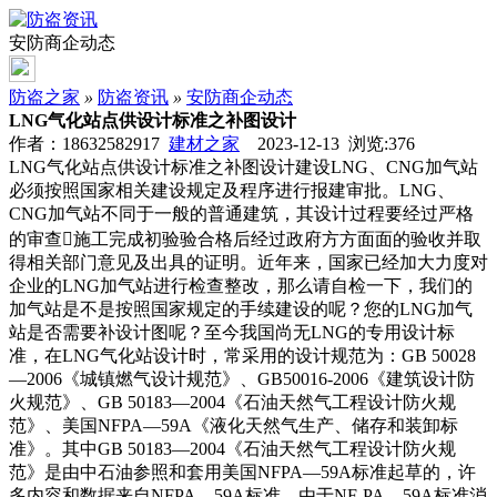
安防商企动态
防盗之家
»
防盗资讯
»
安防商企动态
LNG气化站点供设计标准之补图设计
作者：18632582917
建材之家
2023-12-13 浏览:
376
LNG气化站点供设计标准之补图设计建设LNG、CNG加气站
必须按照国家相关建设规定及程序进行报建审批。LNG、
CNG加气站不同于一般的普通建筑，其设计过程要经过严格
的审查施工完成初验验合格后经过政府方方面面的验收并取
得相关部门意见及出具的证明。近年来，国家已经加大力度对
企业的LNG加气站进行检查整改，那么请自检一下，我们的
加气站是不是按照国家规定的手续建设的呢？您的LNG加气
站是否需要补设计图呢？至今我国尚无LNG的专用设计标
准，在LNG气化站设计时，常采用的设计规范为：GB 50028
—2006《城镇燃气设计规范》、GB50016-2006《建筑设计防
火规范》、GB 50183—2004《石油天然气工程设计防火规
范》、美国NFPA—59A《液化天然气生产、储存和装卸标
准》。其中GB 50183—2004《石油天然气工程设计防火规
范》是由中石油参照和套用美国NFPA—59A标准起草的，许
多内容和数据来自NFPA—59A标准。由于NF-PA—59A标准消