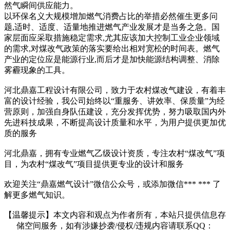
然气瞬间供应能力。
以环保名义大规模增加燃气消费占比的举措必然催生更多问
题,适时、适度、适量地推进燃气产业发展才是当务之急。国
家层面应采取措施稳定需求,尤其应该加大控制工业企业领域
的需求,对煤改气政策的落实要给出相对宽松的时间表。燃气
产业的定位应是能源行业,而后才是加快能源结构调整、消除
雾霾现象的工具。
河北鼎嘉工程设计有限公司，致力于农村煤改气建设，有着丰
富的设计经验，我公司始终以“重服务、讲效率、保质量”为经
营原则，加强自身队伍建设，充分发挥优势，努力吸取国内外
先进科技成果，不断提高设计质量和水平，为用户提供更加优
质的服务
河北鼎嘉，拥有专业燃气乙级设计资质，专注农村“煤改气”项
目，为农村“煤改气”项目提供更专业的设计和服务
欢迎关注“鼎嘉燃气设计”微信公众号，或添加微信*** *** 了
解更多燃气知识。
【温馨提示】本文内容和观点为作者所有，本站只提供信息存
储空间服务，如有涉嫌抄袭/侵权/违规内容请联系QQ：