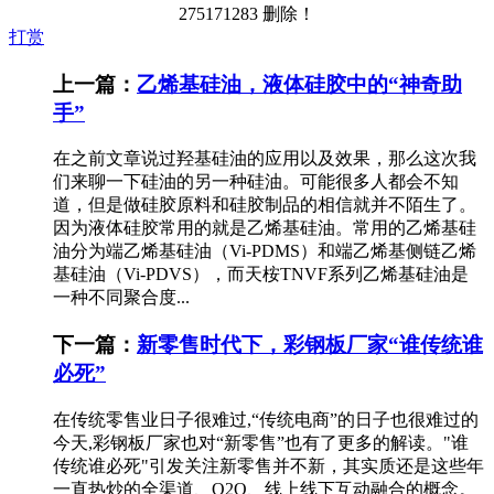
275171283 删除！
打赏
上一篇：
乙烯基硅油，液体硅胶中的“神奇助
手”
在之前文章说过羟基硅油的应用以及效果，那么这次我
们来聊一下硅油的另一种硅油。可能很多人都会不知
道，但是做硅胶原料和硅胶制品的相信就并不陌生了。
因为液体硅胶常用的就是乙烯基硅油。常用的乙烯基硅
油分为端乙烯基硅油（Vi-PDMS）和端乙烯基侧链乙烯
基硅油（Vi-PDVS），而天桉TNVF系列乙烯基硅油是
一种不同聚合度...
下一篇：
新零售时代下，彩钢板厂家“谁传统谁
必死”
在传统零售业日子很难过,“传统电商”的日子也很难过的
今天,彩钢板厂家也对“新零售”也有了更多的解读。"谁
传统谁必死"引发关注新零售并不新，其实质还是这些年
一直热炒的全渠道、O2O、线上线下互动融合的概念。