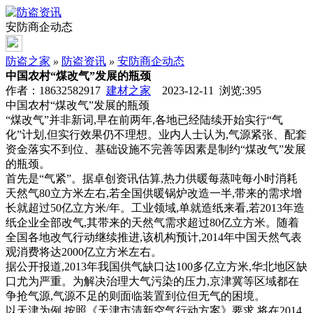
安防商企动态
防盗之家
»
防盗资讯
»
安防商企动态
中国农村“煤改气”发展的瓶颈
作者：18632582917
建材之家
2023-12-11 浏览:
395
中国农村“煤改气”发展的瓶颈
“煤改气”并非新词,早在前两年,各地已经陆续开始实行“气
化”计划,但实行效果仍不理想。业内人士认为,气源紧张、配套
资金落实不到位、基础设施不完善等因素是制约“煤改气”发展
的瓶颈。
首先是“气紧”。据卓创资讯估算,热力供暖每蒸吨每小时消耗
天然气80立方米左右,若全国供暖锅炉改造一半,带来的需求增
长就超过50亿立方米/年。工业领域,单就造纸来看,若2013年造
纸企业全部改气,其带来的天然气需求超过80亿立方米。随着
全国各地改气行动继续推进,该机构预计,2014年中国天然气表
观消费将达2000亿立方米左右。
据公开报道,2013年我国供气缺口达100多亿立方米,华北地区缺
口尤为严重。为解决治理大气污染的压力,京津冀等区域都在
争抢气源,气源不足的则面临装置到位但无气的困境。
以天津为例,按照《天津市清新空气行动方案》要求,将在2014