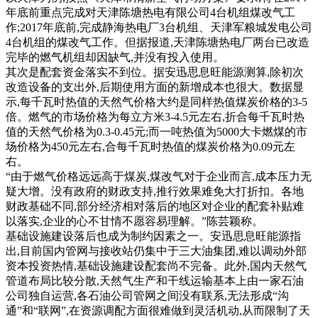
年底前重点完成对天津陈塘热电有限公司4台机组煤改气工
作;2017年底前,完成静海热电厂3台机组、天津军粮城发电公司
4台机组的煤改气工作。但据报道,天津陈塘热电厂两台已改造
完毕的燃气机组却因缺气,并没有投入使用。
其次是配套资金落实不到位。据安迅思息旺能源测算,除初次
改造设备的支出外,后期使用方面的新增成本也很大。数据显
示,每千瓦时热值的天然气价格大约是同样热值煤炭价格的3-5
倍。燃气的市场价格为每立方米3-4.5元左右,折合每千瓦时热
值的天然气价格为0.3-0.45元;而一吨热值为5000大卡燃煤的市
场价格为450元左右,合每千瓦时热值的煤炭价格为0.09元左
右。
“由于燃气价格远远高于煤炭,煤改气对于企业而言,成本压力无
疑大增。没有政府的财政支持,推行效果难免大打折扣。各地
财政基础不同,部分经济相对落后的地区对企业的配套补贴难
以落实,企业的心不甘情不愿容易理解。”陈芸颖称。
基础设施建设落后也成为制约因素之一。安迅思息旺能源指
出,目前国内管网与接收站仍集中于三大油集团,难以调动外部
资本投资热情,基础设施建设配套尚不完备。此外,国内天然气
管道布局比较分散,天然气生产和干线运输基本上由一家石油
公司独自运营,各石油公司管网之间没有联系,无法形成“沟
通”和“联网”,在资源调配方面很难做到灵活机动,从而限制了天