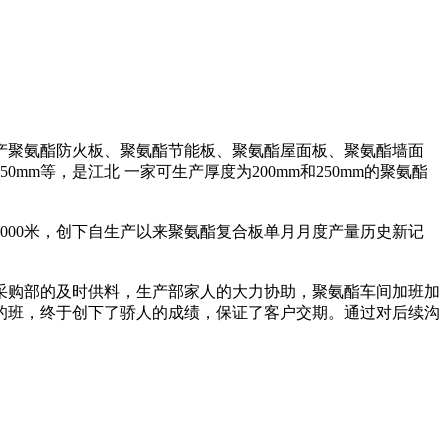
生产聚氨酯防火板、聚氨酯节能板、聚氨酯屋面板、聚氨酯墙面
0mm等，是江北 一家可生产厚度为200mm和250mm的聚氨酯
3000米，创下自生产以来聚氨酯复合板单月月度产量历史新记
力，采购部的及时供料，生产部家人的大力协助，聚氨酯车间加班加
50天的班，终于创下了骄人的成绩，保证了客户交期。通过对后续沟