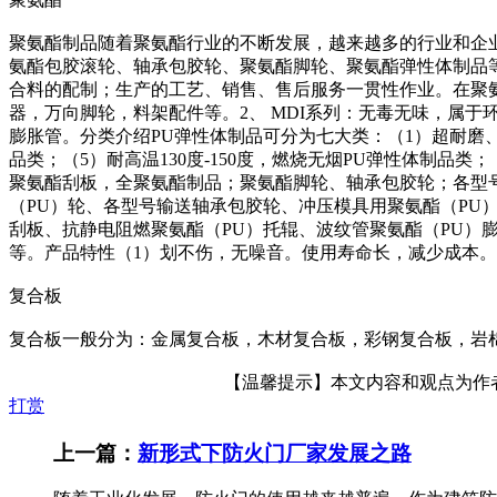
聚氨酯制品随着聚氨酯行业的不断发展，越来越多的行业和企
氨酯包胶滚轮、轴承包胶轮、聚氨酯脚轮、聚氨酯弹性体制品
合料的配制；生产的工艺、销售、售后服务一贯性作业。在聚氨
器，万向脚轮，料架配件等。2、 MDI系列：无毒无味，属于
膨胀管。分类介绍PU弹性体制品可分为七大类：（1）超耐磨、
品类；（5）耐高温130度-150度，燃烧无烟PU弹性体制品
聚氨酯刮板，全聚氨酯制品；聚氨酯脚轮、轴承包胶轮；各型号聚氨
（PU）轮、各型号输送轴承包胶轮、冲压模具用聚氨酯（PU）
刮板、抗静电阻燃聚氨酯（PU）托辊、波纹管聚氨酯（PU）
等。产品特性（1）划不伤，无噪音。使用寿命长，减少成本。（
复合板
复合板一般分为：金属复合板，木材复合板，彩钢复合板，岩
【温馨提示】本文内容和观点为作者所
打赏
上一篇：
新形式下防火门厂家发展之路