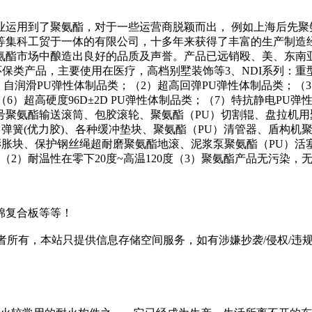
业运用到了聚氨酯，对于一些运营商脱颖而出， 例如上海后先聚
等集科工贸于一体的有限公司，十多年来获得了丰富的生产制造
酯市场中酿造出良好的品质及声誉。产品已远销殴、美、东南亚
环保类产品，主要使用在医疗，高档别墅装饰等3、NDI系列：重
自润滑PU弹性体制品类；（2）超高回弹PU弹性体制品类；（3
类；（6）超高硬度96D±2D PU弹性体制品类；（7）特抗静电
酯输送滚筒、包胶滚轮、聚氨酯（PU）切割辊、盘拉机用聚氨酯压
弹簧(优力胶)、各种缓冲垫块、聚氨酯（PU）清管器、盾构机
膨胀块、保护钢丝绳超耐磨聚氨酯地滚、泥浆泵聚氨酯（PU）
2）耐温性在零下20度~高温120度（3）聚氨酯产品无污染，
棉复合板等等！
有，本站只提供信息存储空间服务，如有涉嫌抄袭/侵权/违规内容请