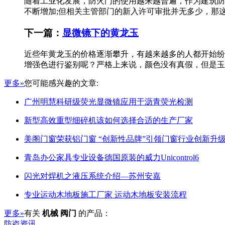
随着工业化发展，防火门的使用越来越普遍，作为建筑防
不断增加;但相关主管部门的新入许可审批并无多少，那这
下一篇：
显微镜下的黄龙玉
近些年黄龙玉的价格逐渐攀升，有越来越多的人都开始纷
增强色进行鉴别呢？严格上来说，颜色没有真假，但是玉皮
更多»
您可能感兴趣的文章:
广州明慧科研级荧光显微镜应用于沥青荧光检测
新型高效重型细碎机该如何选择合适的生产厂家
美阁门窗荣获铝门窗 “创新性品牌”引领门窗行业创新升
青岛办公家具专业设备德国原装的威力Unicontrol6
闪光对焊机之液压系统介绍—苏州安嘉
专业运动木地板施工厂家 运动木地板安装流程
更多»
有关
机械 阀门
的产品：
防盗资讯