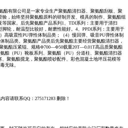
氨酯有限公司是一家专业生产聚氨酯清扫器、聚氨酯刮板、聚
经验，始终坚持聚氨酯原料的研制开发、模具的制作、聚氨酯组
等国家。后先聚氨酯产品系列1、TDI系列：主要用于清扫
型脚轮，耐温型比较好，耐磨性能好。4、PPDI系列：主要用于
）高吸震性PU弹性体制品类；（4）慢回弹、吸音PU弹性体制
PU弹性体制品类。聚氨酯产品类后先聚氨酯主要经营聚氨酯清扫器，
紧辊、规格Φ700—Φ50载重20T—0.01T高品质聚氨酯
聚氨酯（PU）靴板系列、聚氨酯（PU）分道柱、聚氨酯清扫器
活塞、聚氨酯搅龙，聚氨酯喷砂配件、彩色混凝土地坪压花模等
无毒无味。
联系QQ：275171283 删除！