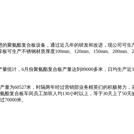
先进的聚氨酯复合板设备，通过近几年的研发和改进，现公司可
不锈钢材质厚度100mm、120mm、150mm、200mm、25
量统计，6月份聚氨酯复合板产量达到89000多米，日均生产近
月产量为60527米，时隔两年经过营销部业务精英们的积极努
。聚氨酯复合板车间员工加班人均130小时以上，等于30天上了
0000米。