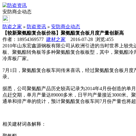
安防商企动态
防盗之家
»
防盗资讯
»
安防商企动态
【较新聚氨酯复合板价格】聚氨酯复合板月度产量创新高
作者：18954369577
建材之家
2016-07-28 浏览:
455
2010年山东宏鑫源钢板有限公司从欧洲引进的当时世界上较
板、聚氨酯转角板等多种聚氨酯复合板板型，其中，聚氨酯冷库板可生产
冷库板厂家。
7月1日，聚氨酯复合板车间传来喜讯，经过聚氨酯复合板月度产
录。
据悉，公司聚氨酯产品历史较高记录为2014年4月份创造的单
点赶交期，单月产量达89000多米，日平均产量接近3000米
通单和排产单的统计，预计聚氨酯复合板车间7月份产量也将超过7
相关建材词条解释：
聚氨酯