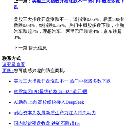
上一篇：
美股三大指数开盘涨跌不一 热门中概股多数下
跌
美股三大指数开盘涨跌不一，道指涨0.05%，标普500指
数跌0.08%，纳指跌0.36%。热门中概股多数下跌，小鹏
汽车跌超7%，理想汽车、阿里巴巴跌逾4%，京东跌超
3%。
下一篇:暂无信息
联系方式
请登录查看
更多»
您可能感兴趣的防盗商机:
美股三大指数开盘涨跌不一 热门中概股多数下跌
蜜雪集团IPO最终价格为202.5港元/股
AI助教上岗 高校纷纷接入DeepSeek
耐心资本为发展新质生产力注入持久动力
国内期货夜盘收盘 铁矿石跌超1%